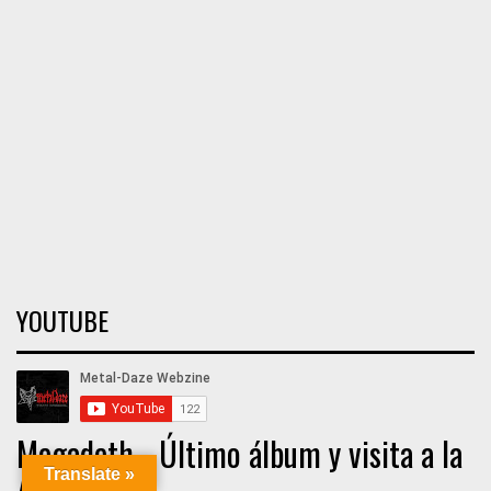
YOUTUBE
Megadeth - Último álbum y visita a la
Argentina
Translate »