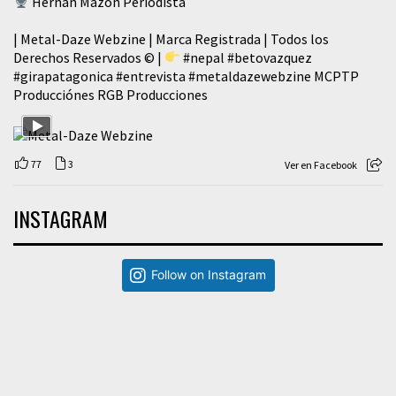
Hernán Mazón Periodista
| Metal-Daze Webzine | Marca Registrada | Todos los
Derechos Reservados © |
#nepal
#betovazquez
#girapatagonica
#entrevista
#metaldazewebzine
MCPTP
Producciónes RGB Producciones
77
3
Ver en Facebook
INSTAGRAM
Follow on Instagram