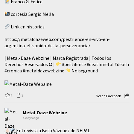
Franco G. Felice
cortesía Sergio Mella
Link en historias
https://metaldazeweb.com/pestilence-en-vivo-en-
argentina-el-sonido-de-la-perseverancia/
| Metal-Daze Webzine | Marca Registrada | Todos los
Derechos Reservados © |
#pestilence
#deathmetal
#death
#cronica
#metaldazewebzine
Noiseground
4
1
Ver en Facebook
Metal-Daze Webzine
4 days ago
Entrevista a Beto Vázquez de NEPAL