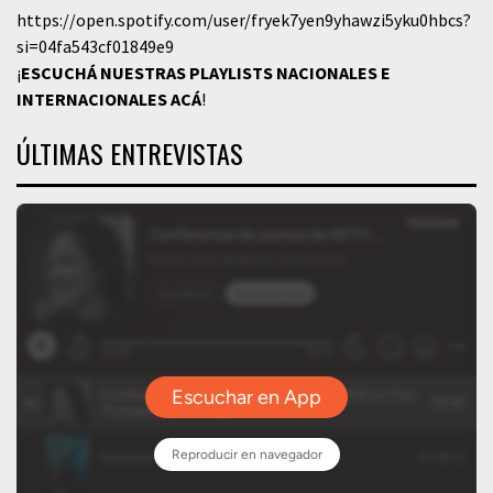
https://open.spotify.com/user/fryek7yen9yhawzi5yku0hbcs?
si=04fa543cf01849e9
¡
ESCUCHÁ NUESTRAS PLAYLISTS NACIONALES E
INTERNACIONALES
ACÁ
!
ÚLTIMAS ENTREVISTAS