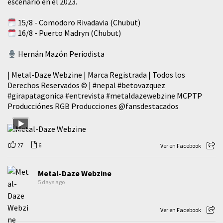
escenario en el 2023.
15/8 - Comodoro Rivadavia (Chubut)
16/8 - Puerto Madryn (Chubut)
Hernán Mazón Periodista
| Metal-Daze Webzine | Marca Registrada | Todos los
Derechos Reservados © |
#nepal
#betovazquez
#girapatagonica
#entrevista
#metaldazewebzine
MCPTP
Producciónes RGB Producciones
@fansdestacados
27
6
Ver en Facebook
Metal-Daze Webzine
5 days ago
Ver en Facebook