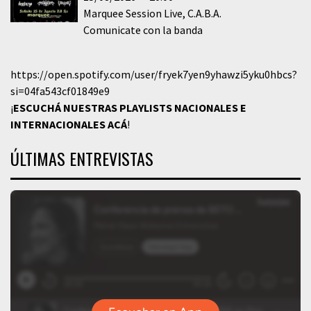
Marquee Session Live
C.A.B.A.
Comunicate con la banda
https://open.spotify.com/user/fryek7yen9yhawzi5yku0hbcs?
si=04fa543cf01849e9
¡
ESCUCHÁ NUESTRAS PLAYLISTS NACIONALES E
INTERNACIONALES
ACÁ
!
ÚLTIMAS ENTREVISTAS