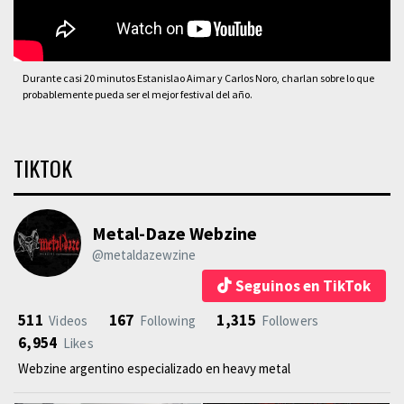
Durante casi 20 minutos Estanislao Aimar y Carlos Noro, charlan sobre lo que
probablemente pueda ser el mejor festival del año.
TIKTOK
Metal-Daze Webzine
@metaldazewzine
Seguinos en TikTok
511
167
1,315
Videos
Following
Followers
6,954
Likes
Webzine argentino especializado en heavy metal