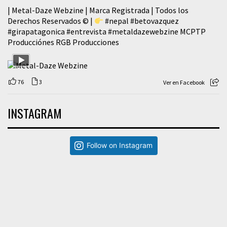
| Metal-Daze Webzine | Marca Registrada | Todos los
Derechos Reservados © |
#nepal
#betovazquez
#girapatagonica
#entrevista
#metaldazewebzine
MCPTP
Producciónes RGB Producciones
76
3
Ver en Facebook
INSTAGRAM
Follow on Instagram