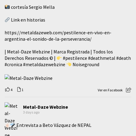
cortesía Sergio Mella
Link en historias
https://metaldazeweb.com/pestilence-en-vivo-en-
argentina-el-sonido-de-la-perseverancia/
| Metal-Daze Webzine | Marca Registrada | Todos los
Derechos Reservados © |
#pestilence
#deathmetal
#death
#cronica
#metaldazewebzine
Noiseground
4
1
Ver en Facebook
Metal-Daze Webzine
3 days ago
Entrevista a Beto Vázquez de NEPAL