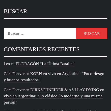
Cruces Ciegas
HARAKIRI FOR THE SKY en vivo en Argentina:
Juan
en
“Un grito entre cuerpos inmóviles”
CATEGORÍAS
AGENDA
(3420)
COBERTURAS
(415)
COBERTURAS ARGENTINA
(126)
ENTREVISTAS
(174)
ENTREVISTAS ARGENTINA
(100)
NOTICIAS
(102)
NOTICIAS ARGENTINA
(20)
RESEÑAS
(455)
RESEÑAS ARGENTINA
(213)