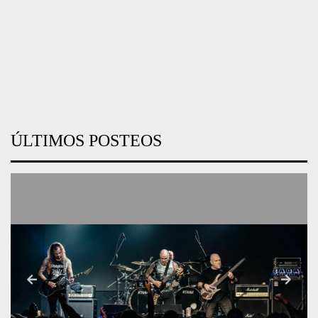
PRÓXIMOS RECITALES EN
ARGENTINA
CUMPLE MACABRO LVI
Bandas Invitadas: Ver flyer
08/08/2026
19:00
Melonio Bar
C.A.B.A.
Ver flyer