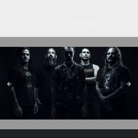
BUSCAR
Buscar:
COMENTARIOS RECIENTES
EL DRAGÓN “La Última Batalla”
Leo
en
KORN en vivo en Argentina: “Poco riesgo
Core Forever
en
y buenos resultados”
DIRKSCHNEIDER & AS I LAY DYING en
Core Forever
en
vivo en Argentina: “Lo clásico, lo moderno y una misma
pasión”
SANTA COMPAÑA – La Procesión de
Sebastian paez
en