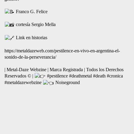
4
1
Ver en Facebook
Metal-Daze Webzine
3 days ago
Entrevista a Beto Vázquez de NEPAL
Adelanto N° 2
Tuvimos el gusto de conversar con Beto sobre el impacto
indiscutible de NEPAL Oficial en la historia de la música pesada
argentina. Repasamos los comienzos, sus discos emblemáticos y
muchos más detalles junto a la visión de un músico que jamás
detuvo su marcha creativa.
​Una charla a fondo con un pilar fundamental del metal nacional, y
dónde en cierta medida, revivimos el legado, la vigencia y el
camino recorrido en la escena.
Mientras preparamos la entrega de la entrevista completa, te