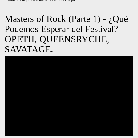
Durante casi 20 minutos Estanislao Aimar y Carlos Noro, charlan sobre lo que
probablemente pueda ser el mejor festival del año.
TIKTOK
Metal-Daze Webzine
Seguinos en TikTok
@metaldazewzine
510
167
1,314
Videos
Following
Followers
6,885
Likes
Webzine argentino especializado en heavy metal