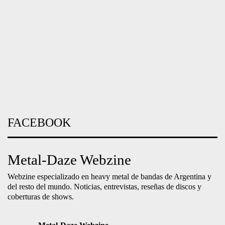
Webzine especializado en heavy metal de bandas de Argentina y
del resto del mundo. Noticias, entrevistas, reseñas de discos y
coberturas de shows.
Metal-Daze Webzine
2 days ago
Ver en Facebook
Metal-Daze Webzine
3 days ago
CRÓNICA
A menos de un año de su última visita, Pestilence (official) volvió
a Buenos Aires para demostrar por qué sigue siendo uno de los
grandes arquitectos del Death Metal. Más allá de un sonido que
nunca terminó de acompañar, Patrick Mameli y compañía
sostuvieron una noche de puro Death Metal vieja escuela con
clásicos de Consuming Impulse y Testimony of the Ancients que