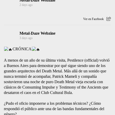
desataron el caos en el Club Cultural Bula.
¿Pudo el oficio imponerse a los problemas técnicos? ¿Cómo
respondió el público ante una de las bandas fundamentales del
género?
Franco G. Felice
cortesía Sergio Mella
Link en historias
https://metaldazeweb.com/pestilence-en-vivo-en-argentina-el-
sonido-de-la-perseverancia/
| Metal-Daze Webzine | Marca Registrada | Todos los Derechos
Reservados © |
#pestilence
#deathmetal
#death
#cronica
#metaldazewebzine
Noiseground