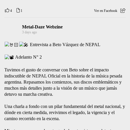
compartimos un adelanto exclusivo de lo que nos decía cuando le
consultamos sobre la reunión de la banda después de muchos años
de inactividad.
15/8 - Comodoro Rivadavia (Chubut)
16/8 - Puerto Madryn (Chubut)
Hernán Mazón Periodista
| Metal-Daze Webzine | Marca Registrada | Todos los Derechos
Reservados © |
#nepal
#betovazquez
#girapatagonica
#entrevista
#metaldazewebzine
MCPTP Producciónes RGB
Producciones
76
3
Ver en Facebook
INSTAGRAM