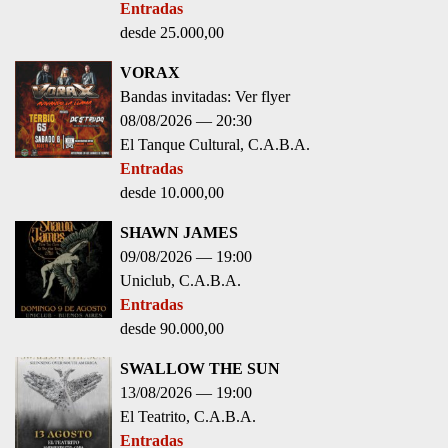
SWALLOW THE SUN
13/08/2026
19:00
El Teatrito
C.A.B.A.
Entradas
desde 90.000,00
https://open.spotify.com/user/fryek7yen9yhawzi5yku0hbcs?
si=04fa543cf01849e9
¡
ESCUCHÁ NUESTRAS PLAYLISTS NACIONALES E
INTERNACIONALES
ACÁ
!
ÚLTIMAS ENTREVISTAS