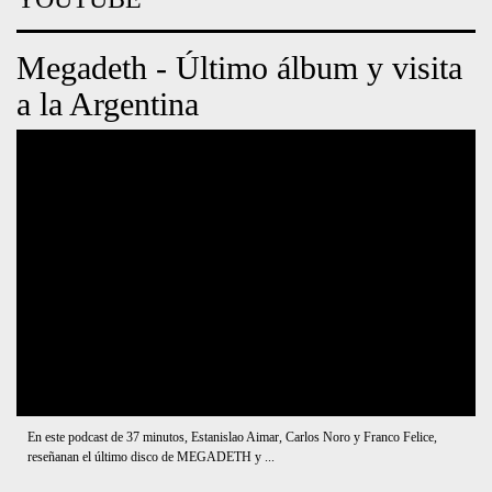
Masters of Rock Parte 2 -
EUROPE, SCORPIONS, JUDAS
PRIEST - Lo que tenés que saber
para ir preparado
Durante POCO MÁS DE 15 minutos Estanislao Aimar y Carlos Noro, charlan
sobre lo que probablemente pueda ser el mejor ...