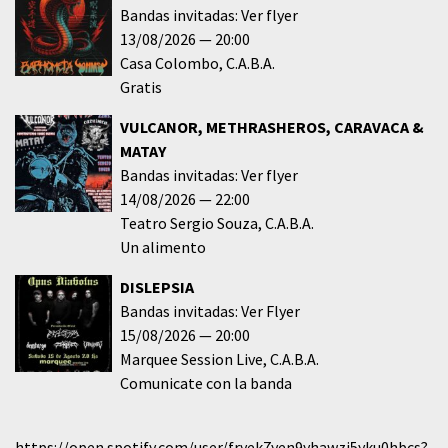
Bandas invitadas: Ver flyer
13/08/2026
20:00
Casa Colombo
C.A.B.A.
Gratis
VULCANOR, METHRASHEROS, CARAVACA &
MATAY
Bandas invitadas: Ver flyer
14/08/2026
22:00
Teatro Sergio Souza
C.A.B.A.
Un alimento
DISLEPSIA
Bandas invitadas: Ver Flyer
15/08/2026
20:00
Marquee Session Live
C.A.B.A.
Comunicate con la banda
https://open.spotify.com/user/fryek7yen9yhawzi5yku0hbcs?