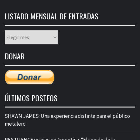
LISTADO MENSUAL DE ENTRADAS
Listado
mensual
de
DONAR
entradas
ÚLTIMOS POSTEOS
SHAWN JAMES: Una experiencia distinta para el público
metalero
PESTILENCE en vivo en Argentina: “El sonido de la