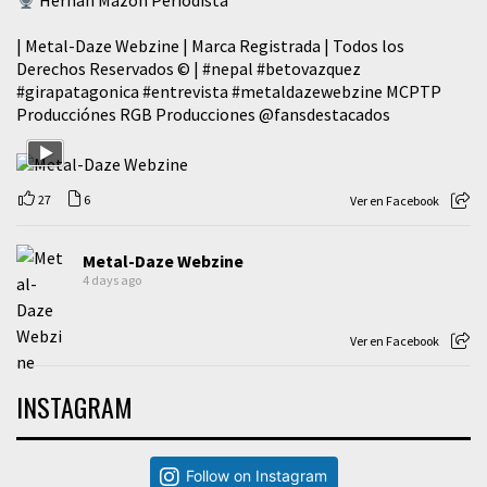
Hernán Mazón Periodista
| Metal-Daze Webzine | Marca Registrada | Todos los
Derechos Reservados © |
#nepal
#betovazquez
#girapatagonica
#entrevista
#metaldazewebzine
MCPTP
Producciónes RGB Producciones
@fansdestacados
27
6
Ver en Facebook
Metal-Daze Webzine
4 days ago
Ver en Facebook
INSTAGRAM
Follow on Instagram