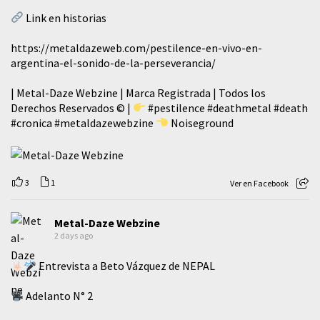
Link en historias
https://metaldazeweb.com/pestilence-en-vivo-en-
argentina-el-sonido-de-la-perseverancia/
| Metal-Daze Webzine | Marca Registrada | Todos los
Derechos Reservados © |
#pestilence
#deathmetal
#death
#cronica
#metaldazewebzine
Noiseground
3
1
Ver en Facebook
Metal-Daze Webzine
2 days ago
Entrevista a Beto Vázquez de NEPAL
Adelanto N° 2