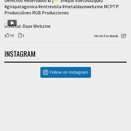
Derechos Reservados © |
#nepal
#betovazquez
#girapatagonica
#entrevista
#metaldazewebzine
MCPTP
Producciónes RGB Producciones
70
3
Ver en Facebook
INSTAGRAM
Follow on Instagram