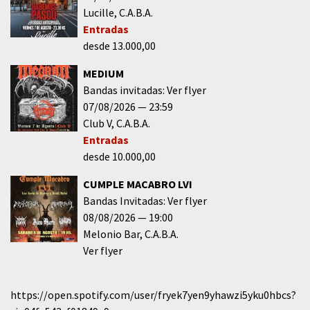
Lucille
C.A.B.A.
Entradas
desde 13.000,00
MEDIUM
Bandas invitadas: Ver flyer
07/08/2026
23:59
Club V
C.A.B.A.
Entradas
desde 10.000,00
CUMPLE MACABRO LVI
Bandas Invitadas: Ver flyer
08/08/2026
19:00
Melonio Bar
C.A.B.A.
Ver flyer
https://open.spotify.com/user/fryek7yen9yhawzi5yku0hbcs?