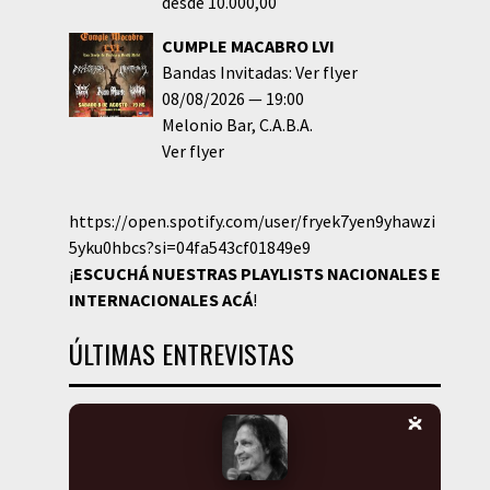
desde 10.000,00
CUMPLE MACABRO LVI
Bandas Invitadas: Ver flyer
08/08/2026
19:00
Melonio Bar
C.A.B.A.
Ver flyer
https://open.spotify.com/user/fryek7yen9yhawzi
5yku0hbcs?si=04fa543cf01849e9
¡
ESCUCHÁ NUESTRAS PLAYLISTS NACIONALES E
INTERNACIONALES
ACÁ
!
ÚLTIMAS ENTREVISTAS