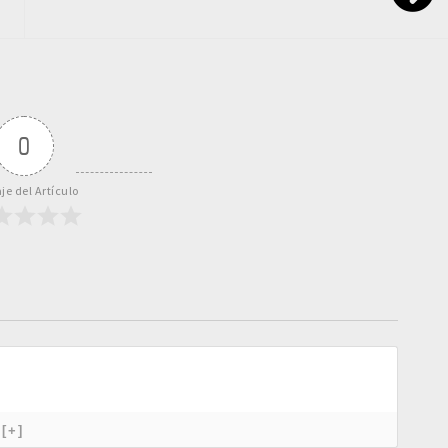
0
je del Artículo
[+]