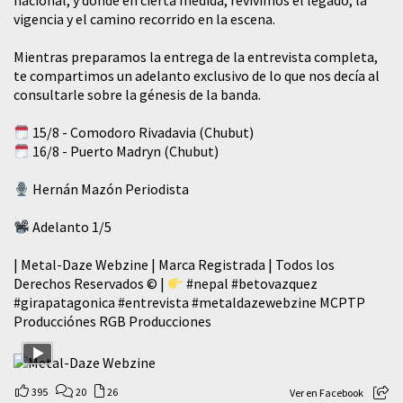
nacional, y dónde en cierta medida, revivimos el legado, la
vigencia y el camino recorrido en la escena.
Mientras preparamos la entrega de la entrevista completa,
te compartimos un adelanto exclusivo de lo que nos decía al
consultarle sobre la génesis de la banda.
15/8 - Comodoro Rivadavia (Chubut)
16/8 - Puerto Madryn (Chubut)
Hernán Mazón Periodista
Adelanto 1/5
| Metal-Daze Webzine | Marca Registrada | Todos los
Derechos Reservados © |
#nepal
#betovazquez
#girapatagonica
#entrevista
#metaldazewebzine
MCPTP
Producciónes RGB Producciones
395
20
26
Ver en Facebook