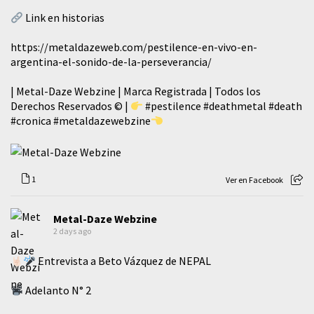
Link en historias
https://metaldazeweb.com/pestilence-en-vivo-en-
argentina-el-sonido-de-la-perseverancia/
| Metal-Daze Webzine | Marca Registrada | Todos los
Derechos Reservados © |
#pestilence
#deathmetal
#death
#cronica
#metaldazewebzine
1
Ver en Facebook
Metal-Daze Webzine
2 days ago
Entrevista a Beto Vázquez de NEPAL
Adelanto N° 2