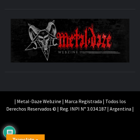
M
SITIO OFICIAL
WE
| Metal-Daze Webzine | Marca Registrada | Todos los
Derechos Reservados © | Reg. INPI N° 3.034.187 | Argentina |
Translate »