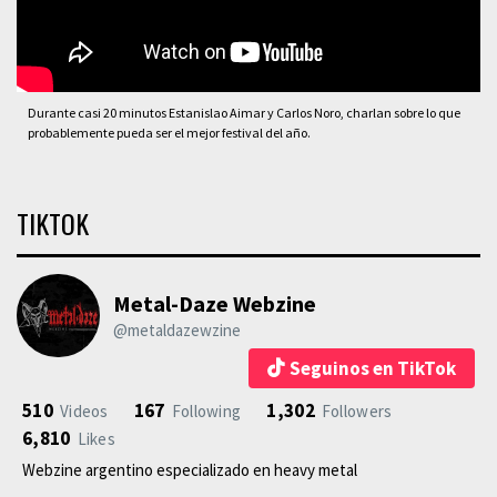
Durante casi 20 minutos Estanislao Aimar y Carlos Noro, charlan sobre lo que
probablemente pueda ser el mejor festival del año.
TIKTOK
Metal-Daze Webzine
@metaldazewzine
Seguinos en TikTok
510
167
1,302
Videos
Following
Followers
6,810
Likes
Webzine argentino especializado en heavy metal