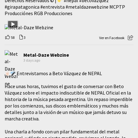
Derechos Reservados © |
#nepal
#betovazquez
#girapatagonica
#entrevista
#metaldazewebzine
MCPTP
Producciónes RGB Producciones
58
3
Ver en Facebook
Metal-Daze Webzine
3 days ago
Entrevistamos a Beto Vázquez de NEPAL
Hace unas horas, tuvimos el gusto de conversar con Beto
Vázquez sobre el impacto indiscutible de NEPAL Oficial en la
historia de la música pesada argentina. Un repaso imperdible
por los comienzos, sus discos emblemáticos y muchos más
detalles junto a la visión de un músico que jamás detuvo su
marcha creativa.
​Una charla a fondo con un pilar fundamental del metal