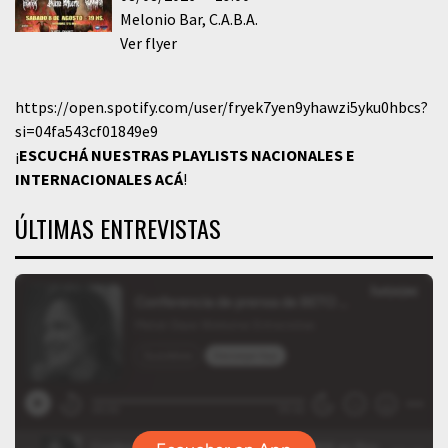
Melonio Bar
C.A.B.A.
Ver flyer
https://open.spotify.com/user/fryek7yen9yhawzi5yku0hbcs?
si=04fa543cf01849e9
¡
ESCUCHÁ NUESTRAS PLAYLISTS NACIONALES E
INTERNACIONALES
ACÁ
!
ÚLTIMAS ENTREVISTAS