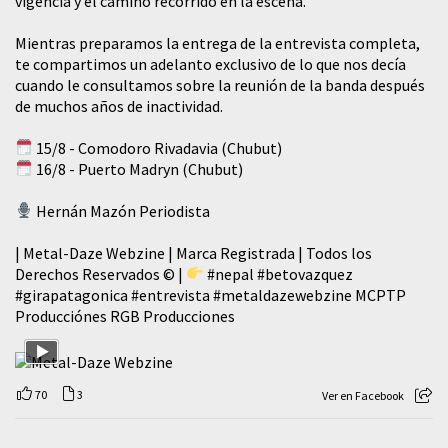
vigencia y el camino recorrido en la escena.
Mientras preparamos la entrega de la entrevista completa,
te compartimos un adelanto exclusivo de lo que nos decía
cuando le consultamos sobre la reunión de la banda después
de muchos años de inactividad.
15/8 - Comodoro Rivadavia (Chubut)
16/8 - Puerto Madryn (Chubut)
Hernán Mazón Periodista
| Metal-Daze Webzine | Marca Registrada | Todos los
Derechos Reservados © |
#nepal
#betovazquez
#girapatagonica
#entrevista
#metaldazewebzine
MCPTP
Producciónes RGB Producciones
70
3
Ver en Facebook