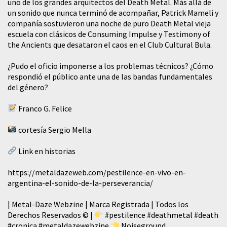
uno de los grandes arquitectos del Death Metal. Más allá de
un sonido que nunca terminó de acompañar, Patrick Mameli y
compañía sostuvieron una noche de puro Death Metal vieja
escuela con clásicos de Consuming Impulse y Testimony of
the Ancients que desataron el caos en el Club Cultural Bula.
¿Pudo el oficio imponerse a los problemas técnicos? ¿Cómo
respondió el público ante una de las bandas fundamentales
del género?
Franco G. Felice
cortesía Sergio Mella
Link en historias
https://metaldazeweb.com/pestilence-en-vivo-en-
argentina-el-sonido-de-la-perseverancia/
| Metal-Daze Webzine | Marca Registrada | Todos los
Derechos Reservados © |
#pestilence
#deathmetal
#death
#cronica
#metaldazewebzine
Noiseground