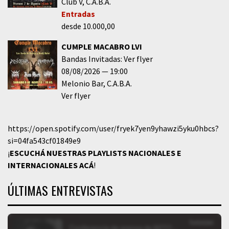
Club V
C.A.B.A.
Entradas
desde 10.000,00
CUMPLE MACABRO LVI
Bandas Invitadas: Ver flyer
08/08/2026
19:00
Melonio Bar
C.A.B.A.
Ver flyer
https://open.spotify.com/user/fryek7yen9yhawzi5yku0hbcs?
si=04fa543cf01849e9
¡
ESCUCHÁ NUESTRAS PLAYLISTS NACIONALES E
INTERNACIONALES
ACÁ
!
ÚLTIMAS ENTREVISTAS