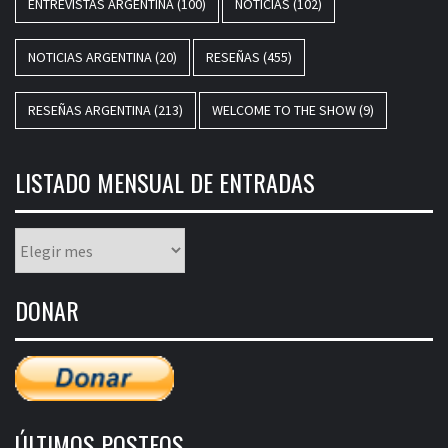
ENTREVISTAS ARGENTINA
(100)
NOTICIAS
(102)
NOTICIAS ARGENTINA
(20)
RESEÑAS
(455)
RESEÑAS ARGENTINA
(213)
WELCOME TO THE SHOW
(9)
LISTADO MENSUAL DE ENTRADAS
Listado
mensual
de
DONAR
entradas
ÚLTIMOS POSTEOS