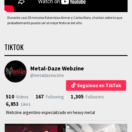
Durante casi 20 minutos Estanislao Aimar y Carlos Noro, charlan sobre lo que
probablemente pueda ser el mejor festival del año.
TIKTOK
Metal-Daze Webzine
@metaldazewzine
Seguinos en TikTok
510
167
1,305
Videos
Following
Followers
6,853
Likes
Webzine argentino especializado en heavy metal