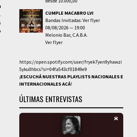
desde 10.000,00
n
CUMPLE MACABRO LVI
.
Bandas Invitadas: Ver flyer
s
08/08/2026
19:00
o
Melonio Bar
C.A.B.A.
Ver flyer
https://open.spotify.com/user/fryek7yen9yhawzi
5yku0hbcs?si=04fa543cf01849e9
¡
ESCUCHÁ NUESTRAS PLAYLISTS NACIONALES E
INTERNACIONALES
ACÁ
!
ÚLTIMAS ENTREVISTAS