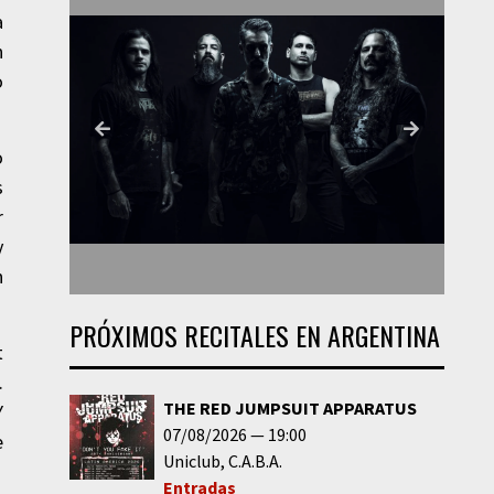
a
n
o
o
s
r
y
n
PRÓXIMOS RECITALES EN ARGENTINA
t
.
THE RED JUMPSUIT APPARATUS
Y
07/08/2026
19:00
e
Uniclub
C.A.B.A.
Entradas