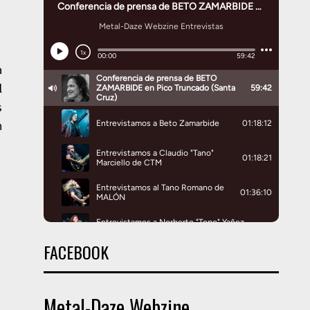
a
l
s
n
FACEBOOK
Metal-Daze Webzine