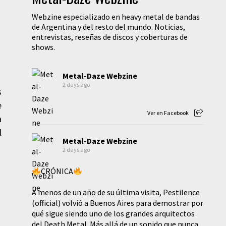
Webzine especializado en heavy metal de bandas
de Argentina y del resto del mundo. Noticias,
entrevistas, reseñas de discos y coberturas de
shows.
Metal-Daze Webzine
2 days ago
s
e
Ver en Facebook
a
l
Metal-Daze Webzine
2 days ago
CRÓNICA
A menos de un año de su última visita, Pestilence
(official) volvió a Buenos Aires para demostrar por
qué sigue siendo uno de los grandes arquitectos
del Death Metal. Más allá de un sonido que nunca