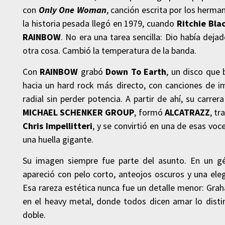
con
Only One Woman
, canción escrita por los herm
la historia pesada llegó en 1979, cuando
Ritchie Bl
RAINBOW
. No era una tarea sencilla: Dio había dej
otra cosa. Cambió la temperatura de la banda.
Con
RAINBOW
grabó
Down To Earth
, un disco que 
hacia un hard rock más directo, con canciones de i
radial sin perder potencia. A partir de ahí, su carrer
MICHAEL SCHENKER GROUP
, formó
ALCATRAZZ
, t
Chris Impellitteri
, y se convirtió en una de esas v
una huella gigante.
Su imagen siempre fue parte del asunto. En un g
apareció con pelo corto, anteojos oscuros y una eleg
Esa rareza estética nunca fue un detalle menor: Graham
en el heavy metal, donde todos dicen amar lo disti
doble.