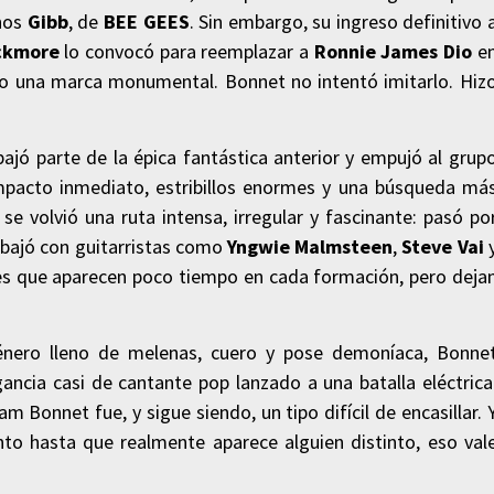
anos
Gibb
, de
BEE GEES
. Sin embargo, su ingreso definitivo 
ackmore
lo convocó para reemplazar a
Ronnie James Dio
e
ado una marca monumental. Bonnet no intentó imitarlo. Hiz
bajó parte de la épica fantástica anterior y empujó al grup
mpacto inmediato, estribillos enormes y una búsqueda má
a se volvió una ruta intensa, irregular y fascinante: pasó po
rabajó con guitarristas como
Yngwie Malmsteen
,
Steve Vai
oces que aparecen poco tiempo en cada formación, pero deja
énero lleno de melenas, cuero y pose demoníaca, Bonne
ancia casi de cantante pop lanzado a una batalla eléctrica
 Bonnet fue, y sigue siendo, un tipo difícil de encasillar. 
nto hasta que realmente aparece alguien distinto, eso val