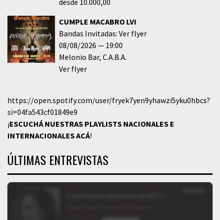
desde 10.000,00
CUMPLE MACABRO LVI
Bandas Invitadas: Ver flyer
08/08/2026
19:00
Melonio Bar
C.A.B.A.
Ver flyer
https://open.spotify.com/user/fryek7yen9yhawzi5yku0hbcs?
si=04fa543cf01849e9
¡
ESCUCHÁ NUESTRAS PLAYLISTS NACIONALES E
INTERNACIONALES
ACÁ
!
ÚLTIMAS ENTREVISTAS