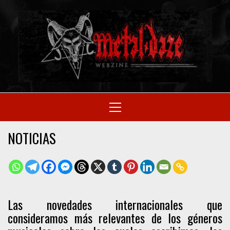
Skip
to
M
content
SITIO OFICIAL
Primary
Menu
WE
NOTICIAS
Las novedades internacionales que
consideramos más relevantes de los géneros