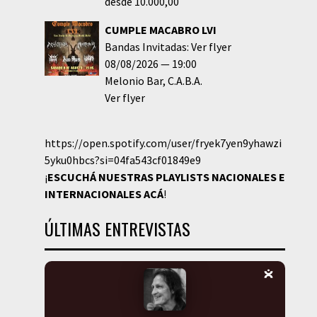
desde 10.000,00
CUMPLE MACABRO LVI
Bandas Invitadas: Ver flyer
08/08/2026
19:00
Melonio Bar
C.A.B.A.
Ver flyer
https://open.spotify.com/user/fryek7yen9yhawzi
5yku0hbcs?si=04fa543cf01849e9
¡
ESCUCHÁ NUESTRAS PLAYLISTS NACIONALES E
INTERNACIONALES
ACÁ
!
ÚLTIMAS ENTREVISTAS