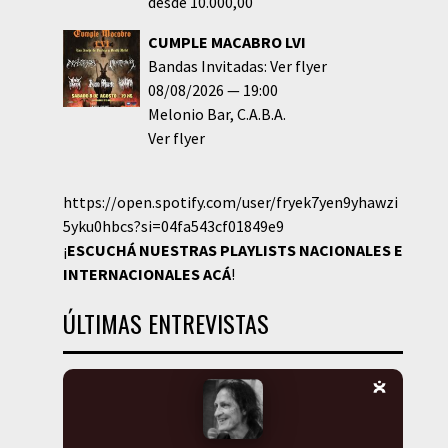
desde 10.000,00
CUMPLE MACABRO LVI
Bandas Invitadas: Ver flyer
08/08/2026
19:00
Melonio Bar
C.A.B.A.
Ver flyer
https://open.spotify.com/user/fryek7yen9yhawzi
5yku0hbcs?si=04fa543cf01849e9
¡
ESCUCHÁ NUESTRAS PLAYLISTS NACIONALES E
INTERNACIONALES
ACÁ
!
ÚLTIMAS ENTREVISTAS