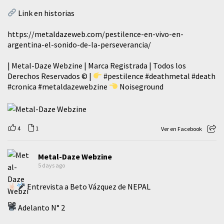
Link en historias
https://metaldazeweb.com/pestilence-en-vivo-en-
argentina-el-sonido-de-la-perseverancia/
| Metal-Daze Webzine | Marca Registrada | Todos los
Derechos Reservados © |
#pestilence
#deathmetal
#death
#cronica
#metaldazewebzine
Noiseground
4
1
Ver en Facebook
Metal-Daze Webzine
5 days ago
Entrevista a Beto Vázquez de NEPAL
Adelanto N° 2