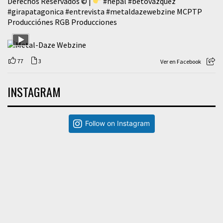
Derechos Reservados © |
#nepal
#betovazquez
#girapatagonica
#entrevista
#metaldazewebzine
MCPTP
Producciónes RGB Producciones
77
3
Ver en Facebook
INSTAGRAM
Follow on Instagram