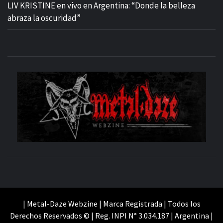
LIV KRISTINE en vivo en Argentina: “Donde la belleza
abraza la oscuridad”
M
SITIO OFICIAL
WE
| Metal-Daze Webzine | Marca Registrada | Todos los
Derechos Reservados © | Reg. INPI N° 3.034.187 | Argentina |