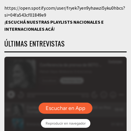
https://open.spotify.com/user/fryek7yen9yhawzi5yku0hbcs?
si=04fa543cf01849e9
¡
ESCUCHÁ NUESTRAS PLAYLISTS NACIONALES E
INTERNACIONALES
ACÁ
!
ÚLTIMAS ENTREVISTAS