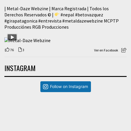
| Metal-Daze Webzine | Marca Registrada | Todos los
Derechos Reservados © |
#nepal
#betovazquez
#girapatagonica
#entrevista
#metaldazewebzine
MCPTP
Producciónes RGB Producciones
76
3
Ver en Facebook
INSTAGRAM
Follow on Instagram