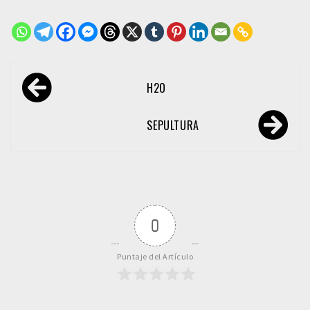
Navegación
H2O
de
entradas
SEPULTURA
0
Puntaje del Artículo