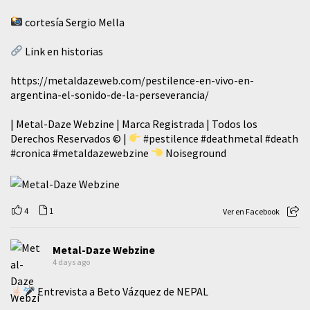
cortesía Sergio Mella
Link en historias
https://metaldazeweb.com/pestilence-en-vivo-en-
argentina-el-sonido-de-la-perseverancia/
| Metal-Daze Webzine | Marca Registrada | Todos los
Derechos Reservados © |
#pestilence
#deathmetal
#death
#cronica
#metaldazewebzine
Noiseground
4
1
Ver en Facebook
Metal-Daze Webzine
4 days ago
Entrevista a Beto Vázquez de NEPAL