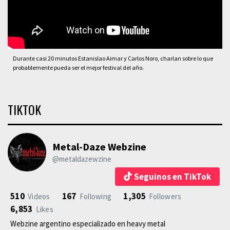
Durante casi 20 minutos Estanislao Aimar y Carlos Noro, charlan sobre lo que
probablemente pueda ser el mejor festival del año.
TIKTOK
Metal-Daze Webzine
@metaldazewzine
Seguinos en TikTok
510
167
1,305
Videos
Following
Followers
6,853
Likes
Webzine argentino especializado en heavy metal