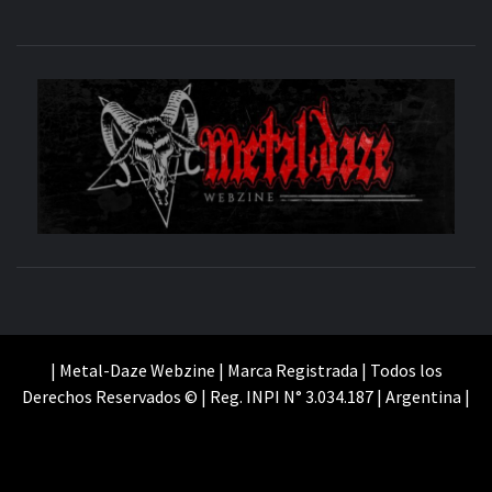
M
SITIO OFICIAL
WE
| Metal-Daze Webzine | Marca Registrada | Todos los
Derechos Reservados © | Reg. INPI N° 3.034.187 | Argentina |