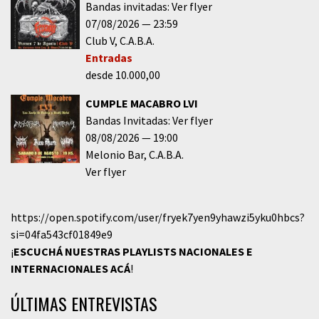
Bandas invitadas: Ver flyer
07/08/2026
23:59
Club V
C.A.B.A.
Entradas
desde 10.000,00
CUMPLE MACABRO LVI
Bandas Invitadas: Ver flyer
08/08/2026
19:00
Melonio Bar
C.A.B.A.
Ver flyer
https://open.spotify.com/user/fryek7yen9yhawzi5yku0hbcs?
si=04fa543cf01849e9
¡
ESCUCHÁ NUESTRAS PLAYLISTS NACIONALES E
INTERNACIONALES
ACÁ
!
ÚLTIMAS ENTREVISTAS