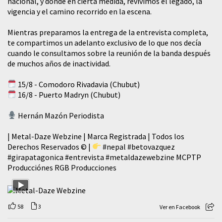
nacional, y dónde en cierta medida, revivimos el legado, la
vigencia y el camino recorrido en la escena.
Mientras preparamos la entrega de la entrevista completa,
te compartimos un adelanto exclusivo de lo que nos decía
cuando le consultamos sobre la reunión de la banda después
de muchos años de inactividad.
15/8 - Comodoro Rivadavia (Chubut)
16/8 - Puerto Madryn (Chubut)
Hernán Mazón Periodista
| Metal-Daze Webzine | Marca Registrada | Todos los
Derechos Reservados © |
#nepal
#betovazquez
#girapatagonica
#entrevista
#metaldazewebzine
MCPTP
Producciónes RGB Producciones
58
3
Ver en Facebook