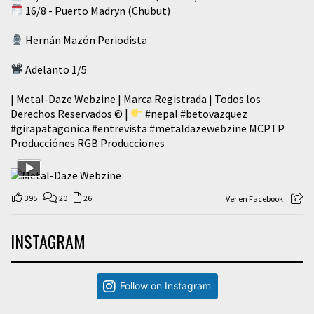
16/8 - Puerto Madryn (Chubut)
Hernán Mazón Periodista
Adelanto 1/5
| Metal-Daze Webzine | Marca Registrada | Todos los
Derechos Reservados © |
#nepal
#betovazquez
#girapatagonica
#entrevista
#metaldazewebzine
MCPTP
Producciónes RGB Producciones
395
20
26
Ver en Facebook
INSTAGRAM
Follow on Instagram