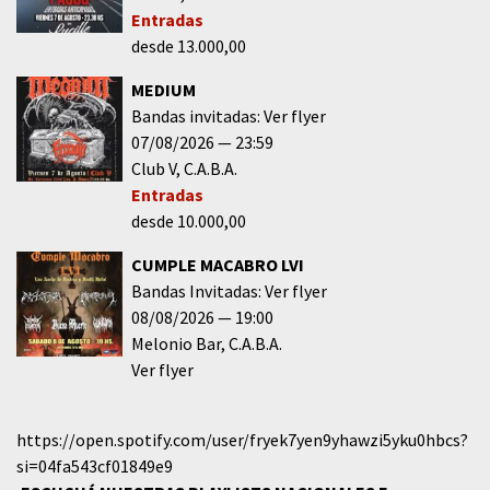
Entradas
desde 13.000,00
MEDIUM
Bandas invitadas: Ver flyer
07/08/2026
23:59
Club V
C.A.B.A.
Entradas
desde 10.000,00
CUMPLE MACABRO LVI
Bandas Invitadas: Ver flyer
08/08/2026
19:00
Melonio Bar
C.A.B.A.
Ver flyer
https://open.spotify.com/user/fryek7yen9yhawzi5yku0hbcs?
si=04fa543cf01849e9