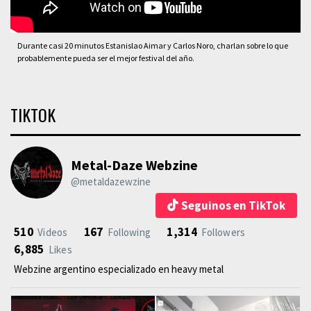
Durante casi 20 minutos Estanislao Aimar y Carlos Noro, charlan sobre lo que
probablemente pueda ser el mejor festival del año.
TIKTOK
Metal-Daze Webzine
@metaldazewzine
Seguinos en TikTok
510
167
1,314
Videos
Following
Followers
6,885
Likes
Webzine argentino especializado en heavy metal