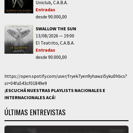
Uniclub
C.A.B.A.
Entradas
desde 90.000,00
SWALLOW THE SUN
13/08/2026
19:00
El Teatrito
C.A.B.A.
Entradas
desde 90.000,00
https://open.spotify.com/user/fryek7yen9yhawzi5yku0hbcs?
si=04fa543cf01849e9
¡
ESCUCHÁ NUESTRAS PLAYLISTS NACIONALES E
INTERNACIONALES
ACÁ
!
ÚLTIMAS ENTREVISTAS