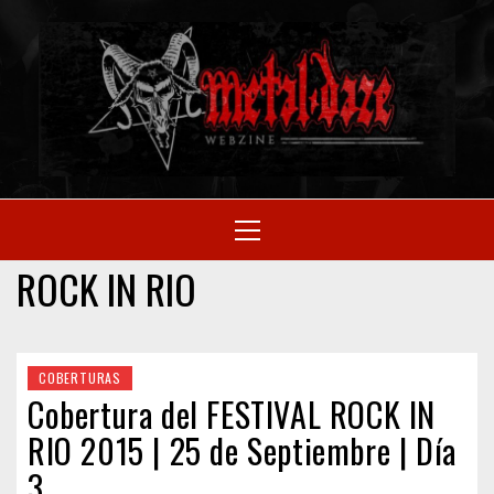
Skip
to
M
content
SITIO OFICIAL
Primary
Menu
WE
ROCK IN RIO
COBERTURAS
Cobertura del FESTIVAL ROCK IN
RIO 2015 | 25 de Septiembre | Día
3