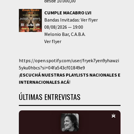
desde 10.000,00
CUMPLE MACABRO LVI
Bandas Invitadas: Ver flyer
08/08/2026
19:00
Melonio Bar
C.A.B.A.
Ver flyer
https://open.spotify.com/user/fryek7yen9yhawzi
5yku0hbcs?si=04fa543cf01849e9
¡
ESCUCHÁ NUESTRAS PLAYLISTS NACIONALES E
INTERNACIONALES
ACÁ
!
ÚLTIMAS ENTREVISTAS