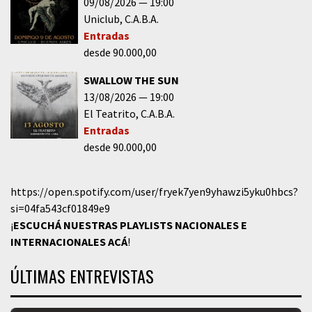
09/08/2026
19:00
Uniclub
C.A.B.A.
Entradas
desde 90.000,00
SWALLOW THE SUN
13/08/2026
19:00
El Teatrito
C.A.B.A.
Entradas
desde 90.000,00
https://open.spotify.com/user/fryek7yen9yhawzi5yku0hbcs?
si=04fa543cf01849e9
¡
ESCUCHÁ NUESTRAS PLAYLISTS NACIONALES E
INTERNACIONALES
ACÁ
!
ÚLTIMAS ENTREVISTAS