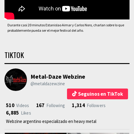
Durante casi 20 minutos Estanislao Aimar y Carlos Noro, charlan sobre lo que
probablemente pueda ser el mejor festival del año.
TIKTOK
Metal-Daze Webzine
@metaldazewzine
Seguinos en TikTok
510
167
1,314
Videos
Following
Followers
6,885
Likes
Webzine argentino especializado en heavy metal