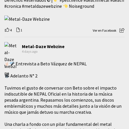
Derechos Reservados © |
#pestilence
#deathmetal
#death
#cronica
#metaldazewebzine
Noiseground
4
1
Ver en Facebook
Metal-Daze Webzine
4 days ago
Entrevista a Beto Vázquez de NEPAL
Adelanto N° 2
Tuvimos el gusto de conversar con Beto sobre el impacto
indiscutible de NEPAL Oficial en la historia de la música
pesada argentina. Repasamos los comienzos, sus discos
emblemáticos y muchos más detalles junto a la visión de un
músico que jamás detuvo su marcha creativa.
​Una charla a fondo con un pilar fundamental del metal