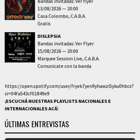
Bandas invitadas: Ver flyer
13/08/2026
20:00
Casa Colombo
C.A.B.A.
Gratis
DISLEPSIA
Bandas invitadas: Ver Flyer
15/08/2026
20:00
Marquee Session Live
C.A.B.A.
Comunicate con la banda
https://open.spotify.com/user/fryek7yen9yhawzi5yku0hbcs?
si=04fa543cf01849e9
¡
ESCUCHÁ NUESTRAS PLAYLISTS NACIONALES E
INTERNACIONALES
ACÁ
!
ÚLTIMAS ENTREVISTAS