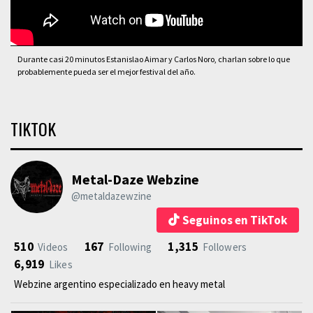
Durante casi 20 minutos Estanislao Aimar y Carlos Noro, charlan sobre lo que
probablemente pueda ser el mejor festival del año.
TIKTOK
Metal-Daze Webzine
@metaldazewzine
Seguinos en TikTok
510
167
1,315
Videos
Following
Followers
6,919
Likes
Webzine argentino especializado en heavy metal