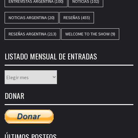
ENTREVISTAS ARGENTINA
(100)
NOTICIAS
(102)
NOTICIAS ARGENTINA
(20)
RESEÑAS
(455)
RESEÑAS ARGENTINA
(213)
WELCOME TO THE SHOW
(9)
LISTADO MENSUAL DE ENTRADAS
Listado
mensual
de
DONAR
entradas
ÚLTIMOS POSTEOS