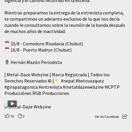
vigencia y el camino recorrido en la escena.
Mientras preparamos la entrega de la entrevista completa,
te compartimos un adelanto exclusivo de lo que nos decía
cuando le consultamos sobre la reunión de la banda después
de muchos años de inactividad.
15/8 - Comodoro Rivadavia (Chubut)
16/8 - Puerto Madryn (Chubut)
Hernán Mazón Periodista
| Metal-Daze Webzine | Marca Registrada | Todos los
Derechos Reservados © |
#nepal
#betovazquez
#girapatagonica
#entrevista
#metaldazewebzine
MCPTP
Producciónes RGB Producciones
76
3
Ver en Facebook