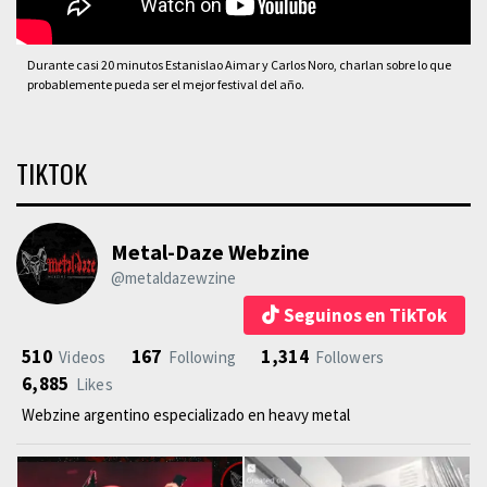
Durante casi 20 minutos Estanislao Aimar y Carlos Noro, charlan sobre lo que
probablemente pueda ser el mejor festival del año.
TIKTOK
Metal-Daze Webzine
@metaldazewzine
Seguinos en TikTok
510
167
1,314
Videos
Following
Followers
6,885
Likes
Webzine argentino especializado en heavy metal