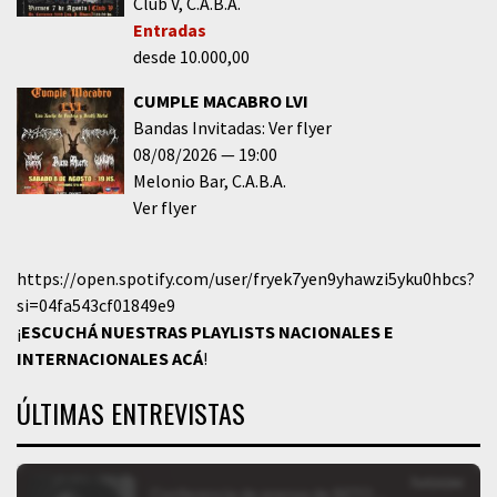
Club V
C.A.B.A.
Entradas
desde 10.000,00
CUMPLE MACABRO LVI
Bandas Invitadas: Ver flyer
08/08/2026
19:00
Melonio Bar
C.A.B.A.
Ver flyer
https://open.spotify.com/user/fryek7yen9yhawzi5yku0hbcs?
si=04fa543cf01849e9
¡
ESCUCHÁ NUESTRAS PLAYLISTS NACIONALES E
INTERNACIONALES
ACÁ
!
ÚLTIMAS ENTREVISTAS