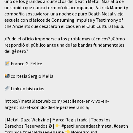
uno de los grandes arquitectos del Death Metal. Más allá de
un sonido que nunca terminó de acompañar, Patrick Mameli y
compañía sostuvieron una noche de puro Death Metal vieja
escuela con clásicos de Consuming Impulse y Testimony of
the Ancients que desataron el caos en el Club Cultural Bula.
¿Pudo el oficio imponerse a los problemas técnicos? ¿Cómo
respondió el público ante una de las bandas fundamentales
del género?
Franco G. Felice
cortesía Sergio Mella
Link en historias
https://metaldazeweb.com/pestilence-en-vivo-en-
argentina-el-sonido-de-la-perseverancia/
| Metal-Daze Webzine | Marca Registrada | Todos los
Derechos Reservados © |
#pestilence
#deathmetal
#death
#cronica
#metaldazewebzine
Noiseground