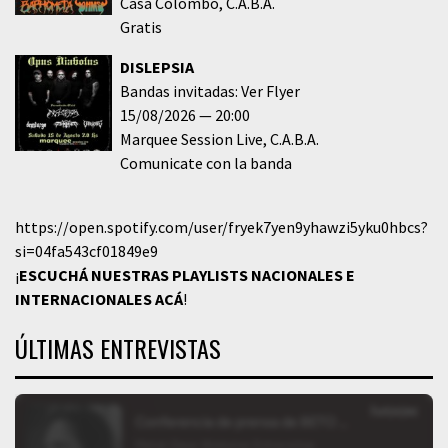
Casa Colombo
C.A.B.A.
Gratis
DISLEPSIA
Bandas invitadas: Ver Flyer
15/08/2026
20:00
Marquee Session Live
C.A.B.A.
Comunicate con la banda
https://open.spotify.com/user/fryek7yen9yhawzi5yku0hbcs?
si=04fa543cf01849e9
¡
ESCUCHÁ NUESTRAS PLAYLISTS NACIONALES E
INTERNACIONALES
ACÁ
!
ÚLTIMAS ENTREVISTAS