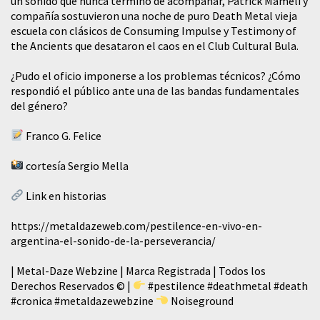
un sonido que nunca terminó de acompañar, Patrick Mameli y
compañía sostuvieron una noche de puro Death Metal vieja
escuela con clásicos de Consuming Impulse y Testimony of
the Ancients que desataron el caos en el Club Cultural Bula.
¿Pudo el oficio imponerse a los problemas técnicos? ¿Cómo
respondió el público ante una de las bandas fundamentales
del género?
Franco G. Felice
cortesía Sergio Mella
Link en historias
https://metaldazeweb.com/pestilence-en-vivo-en-
argentina-el-sonido-de-la-perseverancia/
| Metal-Daze Webzine | Marca Registrada | Todos los
Derechos Reservados © |
#pestilence
#deathmetal
#death
#cronica
#metaldazewebzine
Noiseground