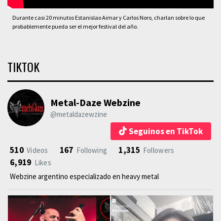
Durante casi 20 minutos Estanislao Aimar y Carlos Noro, charlan sobre lo que
probablemente pueda ser el mejor festival del año.
TIKTOK
Metal-Daze Webzine
@metaldazewzine
Seguinos en TikTok
510
167
1,315
Videos
Following
Followers
6,919
Likes
Webzine argentino especializado en heavy metal