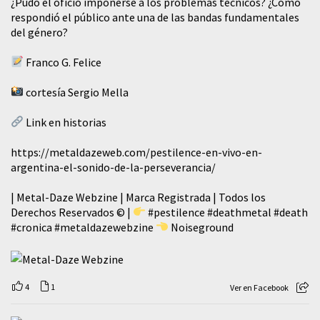
¿Pudo el oficio imponerse a los problemas técnicos? ¿Cómo
respondió el público ante una de las bandas fundamentales
del género?
Franco G. Felice
cortesía Sergio Mella
Link en historias
https://metaldazeweb.com/pestilence-en-vivo-en-
argentina-el-sonido-de-la-perseverancia/
| Metal-Daze Webzine | Marca Registrada | Todos los
Derechos Reservados © |
#pestilence
#deathmetal
#death
#cronica
#metaldazewebzine
Noiseground
4
1
Ver en Facebook