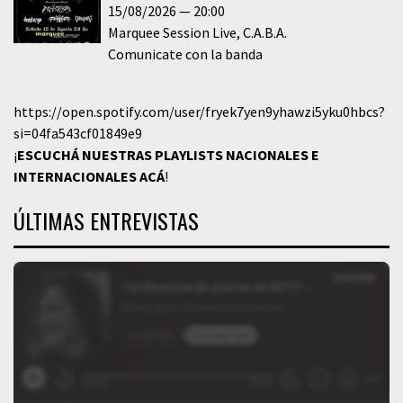
15/08/2026
20:00
Marquee Session Live
C.A.B.A.
Comunicate con la banda
https://open.spotify.com/user/fryek7yen9yhawzi5yku0hbcs?
si=04fa543cf01849e9
¡
ESCUCHÁ NUESTRAS PLAYLISTS NACIONALES E
INTERNACIONALES
ACÁ
!
ÚLTIMAS ENTREVISTAS