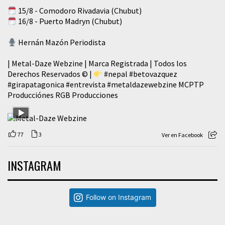
15/8 - Comodoro Rivadavia (Chubut)
16/8 - Puerto Madryn (Chubut)
Hernán Mazón Periodista
| Metal-Daze Webzine | Marca Registrada | Todos los
Derechos Reservados © |
#nepal
#betovazquez
#girapatagonica
#entrevista
#metaldazewebzine
MCPTP
Producciónes RGB Producciones
77
3
Ver en Facebook
INSTAGRAM
Follow on Instagram