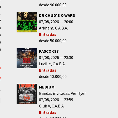
desde 90.000,00
n
.
DR CHUD'S X-WARD
y
07/08/2026
20:00
a
Arkham
C.A.B.A.
a
Entradas
desde 50.000,00
n
a
PASCO 637
07/08/2026
23:30
Lucille
C.A.B.A.
n
Entradas
desde 13.000,00
y
MEDIUM
.
Bandas invitadas: Ver flyer
07/08/2026
23:59
|
Club V
C.A.B.A.
Entradas