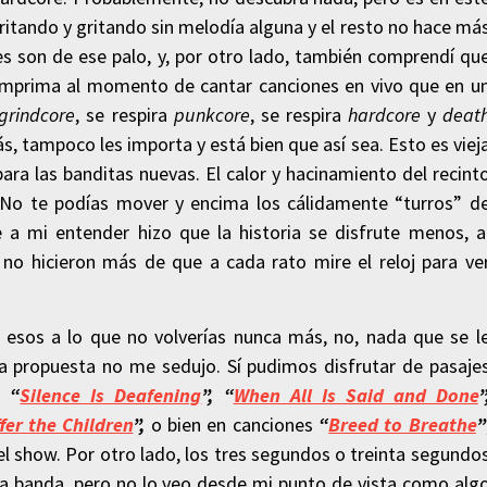
, gritando y gritando sin melodía alguna y el resto no hace má
es son de ese palo, y, por otro lado, también comprendí qu
e imprima al momento de cantar canciones en vivo que en u
grindcore
, se respira
punkcore
, se respira
hardcore
y
deat
s, tampoco les importa y está bien que así sea. Esto es viej
ra las banditas nuevas. El calor y hacinamiento del recint
 No te podías mover y encima los cálidamente “turros” d
e a mi entender hizo que la historia se disfrute menos, a
no hicieron más de que a cada rato mire el reloj para ve
esos a lo que no volverías nunca más, no, nada que se l
 propuesta no me sedujo. Sí pudimos disfrutar de pasaje
en
“
Silence Is Deafening
”, “
When All Is Said and Done
”
fer the Children
”,
o bien en canciones
“
Breed to Breathe
”
l show. Por otro lado, los tres segundos o treinta segundo
 la banda, pero no lo veo desde mi punto de vista como alg