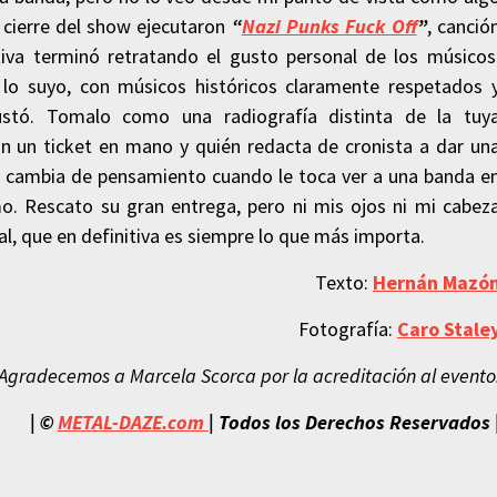
 cierre del show ejecutaron
“
Nazi Punks Fuck Off
”
, canció
va terminó retratando el gusto personal de los músicos
 lo suyo, con músicos históricos claramente respetados 
tó. Tomalo como una radiografía distinta de la tuy
on un ticket en mano y quién redacta de cronista a dar un
no cambia de pensamiento cuando le toca ver a una banda e
mo. Rescato su gran entrega, pero ni mis ojos ni mi cabez
l, que en definitiva es siempre lo que más importa.
Texto:
Hernán Mazó
Fotografía:
Caro Stale
Agradecemos a Marcela Scorca por la acreditación al evento
| ©
METAL-DAZE.com
|
Todos los Derechos Reservados