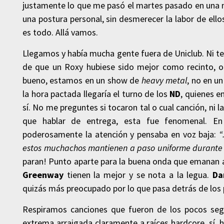
justamente lo que me pasó el martes pasado en una nu
una postura personal, sin desmerecer la labor de ell
es todo. Allá vamos.
Llegamos y había mucha gente fuera de Uniclub. Ni te
de que un Roxy hubiese sido mejor como recinto, 
bueno, estamos en un show de
heavy metal
, no en u
la hora pactada llegaría el turno de los
ND
, quienes e
sí. No me preguntes si tocaron tal o cual canción, ni l
que hablar de entrega, esta fue fenomenal. E
poderosamente la atención y pensaba en voz baja:
“
estos muchachos mantienen a paso uniforme durante t
paran! Punto aparte para la buena onda que emanan a 
Greenway
tienen la mejor y se nota a la legua.
Da
quizás más preocupado por lo que pasa detrás de los 
Respiramos canciones que fueron de los pocos segu
extrema arraigada claramente a raíces hardcore, sí,