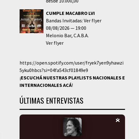
desde 10.000,00
CUMPLE MACABRO LVI
Bandas Invitadas: Ver flyer
08/08/2026
19:00
Melonio Bar
C.A.B.A.
Ver flyer
https://open.spotify.com/user/fryek7yen9yhawzi
5yku0hbcs?si=04fa543cf01849e9
¡
ESCUCHÁ NUESTRAS PLAYLISTS NACIONALES E
INTERNACIONALES
ACÁ
!
ÚLTIMAS ENTREVISTAS