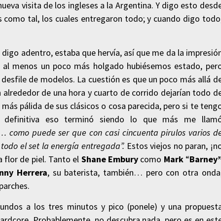
eva visita de los ingleses a la Argentina. Y digo esto desd
os como tal, los cuales entregaron todo; y cuando digo todo
 digo adentro, estaba que hervía, así que me da la impresió
o al menos un poco más holgado hubiésemos estado, per
n desfile de modelos. La cuestión es que un poco más allá d
n alrededor de una hora y cuarto de corrido dejarían todo d
a más pálida de sus clásicos o cosa parecida, pero si te teng
n definitiva eso terminó siendo lo que más me llam
… como puede ser que con casi cincuenta pirulos varios d
odo el set la energía entregada”.
Estos viejos no paran, ¡n
flor de piel. Tanto el
Shane Embury
como
Mark
“
Barney
nny Herrera
, su baterista, también… pero con otra onda
parches.
ndos a los tres minutos y pico (ponele) y una propuest
 hardcore. Probablemente, no descubra nada, pero es en est