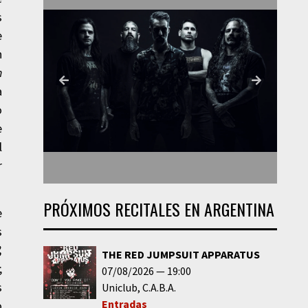
s
e
n
h
a
o
e
l
r
PRÓXIMOS RECITALES EN ARGENTINA
e
s
,
THE RED JUMPSUIT APPARATUS
;
07/08/2026
19:00
s
Uniclub
C.A.B.A.
Entradas
o