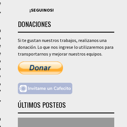
e
¡SEGUINOS!
,
DONACIONES
n
o
Si te gustan nuestros trabajos, realizanos una
e
donación. Lo que nos ingrese lo utilizaremos para
e
transportarnos y mejorar nuestros equipos.
o
ó
e
o
”
,
ÚLTIMOS POSTEOS
a
e