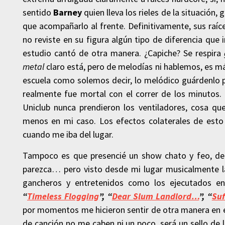
sentido
Barney
quien lleva los rieles de la situación
que acompañarlo al frente. Definitivamente, sus raíc
no reviste en su figura algún tipo de diferencia qu
estudio cantó de otra manera. ¿Capiche? Se respira
metal
claro está, pero de melodías ni hablemos, es má
escuela como solemos decir, lo melódico guárdenlo pa
realmente fue mortal con el correr de los minutos.
Uniclub nunca prendieron los ventiladores, cosa qu
menos en mi caso. Los efectos colaterales de esto 
cuando me iba del lugar.
Tampoco es que presencié un show chato y feo, de 
parezca… pero visto desde mi lugar musicalmente la
gancheros y entretenidos como los ejecutados 
“
Timeless Flogging
”, “
Dear Slum Landlord…
”, “
Suf
por momentos me hicieron sentir de otra manera en e
de canción no me caben ni un poco, será un sello de