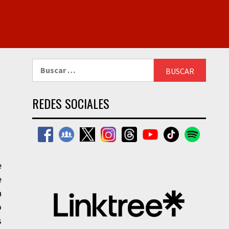
Buscar:
REDES SOCIALES
e
e
a
o
s