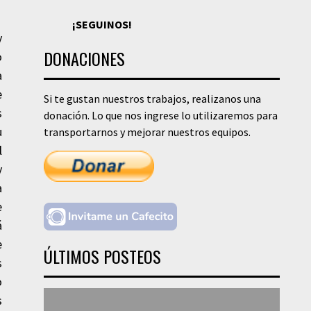
¡SEGUINOS!
y
DONACIONES
o
a
e
Si te gustan nuestros trabajos, realizanos una
s
donación. Lo que nos ingrese lo utilizaremos para
u
transportarnos y mejorar nuestros equipos.
l
y
a
e
á
e
ÚLTIMOS POSTEOS
s
o
s