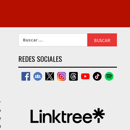
Buscar:
REDES SOCIALES
r
o
e
n