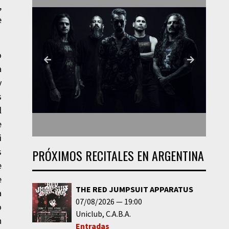
,
e
o
a
y
s
l
e
i
s
PRÓXIMOS RECITALES EN ARGENTINA
e
e
THE RED JUMPSUIT APPARATUS
a
07/08/2026
19:00
o
Uniclub
C.A.B.A.
n
Entradas