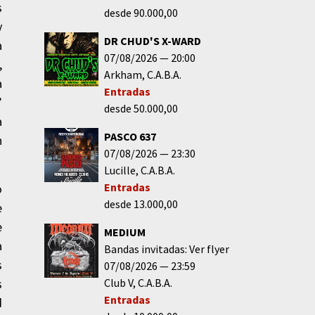
s
desde 90.000,00
y
DR CHUD'S X-WARD
a
07/08/2026
20:00
,
Arkham
C.A.B.A.
a
Entradas
”
desde 50.000,00
a
PASCO 637
n
07/08/2026
23:30
Lucille
C.A.B.A.
Entradas
o
desde 13.000,00
e
e
MEDIUM
a
Bandas invitadas: Ver flyer
s
07/08/2026
23:59
s
Club V
C.A.B.A.
Entradas
d