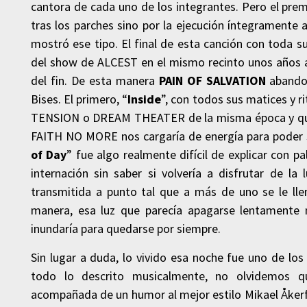
cantora de cada uno de los integrantes. Pero el premi
tras los parches sino por la ejecución íntegramente a
mostró ese tipo. El final de esta canción con toda 
del show de ALCEST en el mismo recinto unos años at
del fin. De esta manera
PAIN OF SALVATION
abandon
Bises. El primero, “
Inside
”, con todos sus matices y 
TENSION o DREAM THEATER de la misma época y que c
FAITH NO MORE nos cargaría de energía para poder so
of Day
” fue algo realmente difícil de explicar con p
internación sin saber si volvería a disfrutar de 
transmitida a punto tal que a más de uno se le lle
manera, esa luz que parecía apagarse lentamente 
inundaría para quedarse por siempre.
Sin lugar a duda, lo vivido esa noche fue uno de l
todo lo descrito musicalmente, no olvidemos q
acompañada de un humor al mejor estilo Mikael Åker