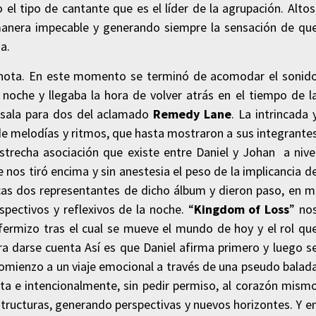
o el tipo de cantante que es el líder de la agrupación. Altos
manera impecable y generando siempre la sensación de qu
a.
a nota. En este momento se terminó de acomodar el sonid
a noche y llegaba la hora de volver atrás en el tiempo de l
esala para dos del aclamado
Remedy Lane
. La intrincada 
de melodías y ritmos, que hasta mostraron a sus integrante
 estrecha asociación que existe entre Daniel y Johan a nive
e nos tiró encima y sin anestesia el peso de la implicancia d
as dos representantes de dicho álbum y dieron paso, en m
pectivos y reflexivos de la noche. “
Kingdom of Loss
” no
nfermizo tras el cual se mueve el mundo de hoy y el rol qu
a darse cuenta Así es que Daniel afirma primero y luego s
omienzo a un viaje emocional a través de una pseudo balad
nta e intencionalmente, sin pedir permiso, al corazón mism
tructuras, generando perspectivas y nuevos horizontes. Y e