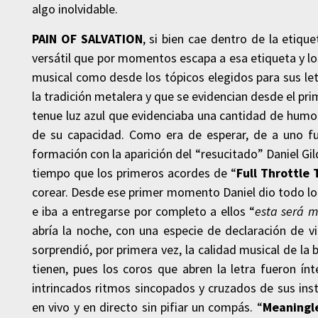
algo inolvidable.
PAIN OF SALVATION
, si bien cae dentro de la etiq
versátil que por momentos escapa a esa etiqueta y los
musical como desde los tópicos elegidos para sus let
la tradición metalera y que se evidencian desde el 
tenue luz azul que evidenciaba una cantidad de humo j
de su capacidad. Como era de esperar, de a uno f
formación con la aparición del “resucitado” Daniel G
tiempo que los primeros acordes de “
Full Throttle 
corear. Desde ese primer momento Daniel dio todo lo
e iba a entregarse por completo a ellos “
esta será m
abría la noche, con una especie de declaración de vi
sorprendió, por primera vez, la calidad musical de la 
tienen, pues los coros que abren la letra fueron í
intrincados ritmos sincopados y cruzados de sus ins
en vivo y en directo sin pifiar un compás. “
Meaningl