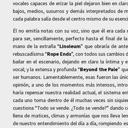
vocales capaces de erizar la piel dejaron bien en clar
bajos, medios, susurros y demás interpretados de 
cada palabra salía desde el centro mismo de su esenci
Él no emitía notas con su voz, sino que él era cad
para ser, sencillamente, perfecto hasta el final de l
mano de la extraña “
Linoleum
” que obraría de ant
rebuscadísima “
Rope Ends
”, con todos sus cambios 
bailar en el escenario, dejando en claro la íntima y
vocal; y la extensa y profunda “
Beyond the Pale
” qu
ser humanos. Lamentablemente, esas fueron las únic
opinión, a uno de los momentos más intensos, intros
haría repensar nuestra realidad actual, el sistema e
cada uno toma dentro de él muchas veces sin siquier
cuestiona “Todo se vende. ¿Todo se vende?” dando c
llena de matices, climas y armonías que nos lleva le
de nuestro entendimiento del día a día, rompiendo es