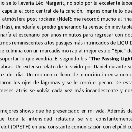
o se lo llevaría Léo Margarit, no solo por la excelente labo
 capella el coro central de la canción. Impresionante lo qu
su atmósfera post rockera (NdeR: me recordó mucho al fina
rás), inundaría el predio generando la sensación inevitabl
aría el escenario por unos minutos para regresar con do
ritmos reminiscentes a los pasajes más intrincados de LIQUI
ulmina con un marcadísimo rap al mejor estilo “Epic” d
portar lo que vendría. El segundo bis “
The Passing Ligh
alabras. Un extenso relato de lo vivido por Daniel durante s
la luz del día. Un momento lleno de emoción intensament
naron los ojos de lágrimas y se le cerró el pecho. De est
meses atrás se volvía cada vez más incandescente y no
os mejores shows que he presenciado en mi vida. Además d
ue toda la intensidad relatada se vio constantement
feldt (OPETH) en una constante comunicación con el públic