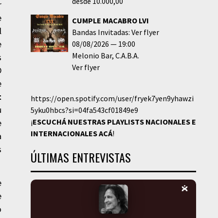
desde 10.000,00
r
e
CUMPLE MACABRO LVI
l
Bandas Invitadas: Ver flyer
e
08/08/2026
19:00
Melonio Bar
C.A.B.A.
s
Ver flyer
D
e
t
https://open.spotify.com/user/fryek7yen9yhawzi
u
5yku0hbcs?si=04fa543cf01849e9
¡
ESCUCHÁ NUESTRAS PLAYLISTS NACIONALES E
e
INTERNACIONALES
ACÁ
!
a
s
ÚLTIMAS ENTREVISTAS
e
e
o