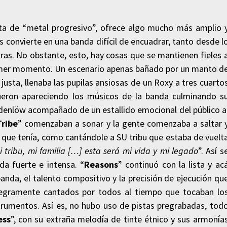
ueta de “metal progresivo”, ofrece algo mucho más amplio 
 convierte en una banda difícil de encuadrar, tanto desde l
ras. No obstante, esto, hay cosas que se mantienen fieles 
primer momento. Un escenario apenas bañado por un manto d
usta, llenaba las pupilas ansiosas de un Roxy a tres cuarto
ueron apareciendo los músicos de la banda culminando s
ildenlöw acompañado de un estallido emocional del público a
Tribe
” comenzaban a sonar y la gente comenzaba a saltar 
 que tenía, como cantándole a SU tribu que estaba de vuelt
i tribu, mi familia […] esta será mi vida y mi legado
”. Así s
da fuerte e intensa. “
Reasons
” continuó con la lista y ac
banda, el talento compositivo y la precisión de ejecución qu
ntegramente cantados por todos al tiempo que tocaban lo
trumentos. Así es, no hubo uso de pistas pregrabadas, tod
ess
”, con su extraña melodía de tinte étnico y sus armonía