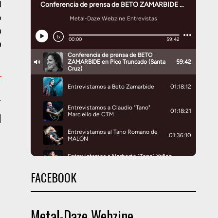
l
o
a
a
r
.
|
FACEBOOK
Metal-Daze Webzine