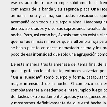
ese estado de trance irrumpe súbitamente el fren
comienzos de la banda y su segunda placa
One Hou
armonía, furia y calma, son todas sensaciones qu
acompañó con todo su cuerpo y alma. Headbanging a 
dientes apretados y diversas expresiones faciales d
noche. Pero, así como hay éxtasis también existe el s
que no fue ni más ni menos que la alfombra roja para l
se había puesto entonces demasiado calma y los pre
poco de esa intensidad que solo una agrupación como
De esta manera tras la amenaza del tema final de la n
que, si gritaban lo suficiente, entonces volverían po
“
On a Tuesday
” tomó cuerpo y forma, catapultan
mayor intensidad de la noche. El comienzo con ese
completamente a destiempo e interrumpido luego po
de flashes extremadamente rápidos y enceguecedores,
y mostrarnos definitivamente de que está hecha la