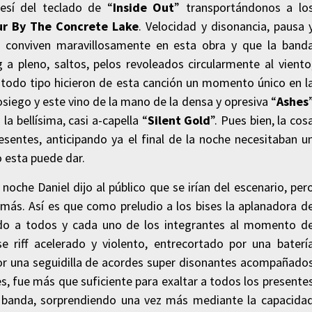
esí del teclado de “
Inside Out
” transportándonos a lo
r By The Concrete Lake
. Velocidad y disonancia, pausa 
e conviven maravillosamente en esta obra y que la band
pleno, saltos, pelos revoleados circularmente al viento
e todo tipo hicieron de esta canción un momento único en l
osiego y este vino de la mano de la densa y opresiva “
Ashes
a bellísima, casi a-capella “
Silent Gold
”. Pues bien, la cos
sentes, anticipando ya el final de la noche necesitaban u
 esta puede dar.
oche Daniel dijo al público que se irían del escenario, per
r más. Así es que como preludio a los bises la aplanadora d
do a todos y cada uno de los integrantes al momento d
 riff acelerado y violento, entrecortado por una baterí
r una seguidilla de acordes super disonantes acompañado
 fue más que suficiente para exaltar a todos los presente
 banda, sorprendiendo una vez más mediante la capacida