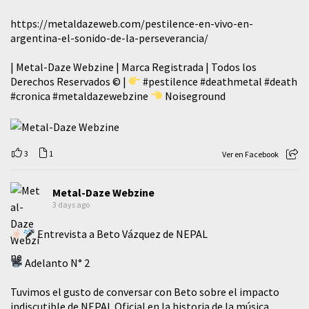
https://metaldazeweb.com/pestilence-en-vivo-en-
argentina-el-sonido-de-la-perseverancia/
| Metal-Daze Webzine | Marca Registrada | Todos los
Derechos Reservados © |
#pestilence
#deathmetal
#death
#cronica
#metaldazewebzine
Noiseground
3
1
Ver en Facebook
Metal-Daze Webzine
3 days ago
Entrevista a Beto Vázquez de NEPAL
Adelanto N° 2
Tuvimos el gusto de conversar con Beto sobre el impacto
indiscutible de NEPAL Oficial en la historia de la música