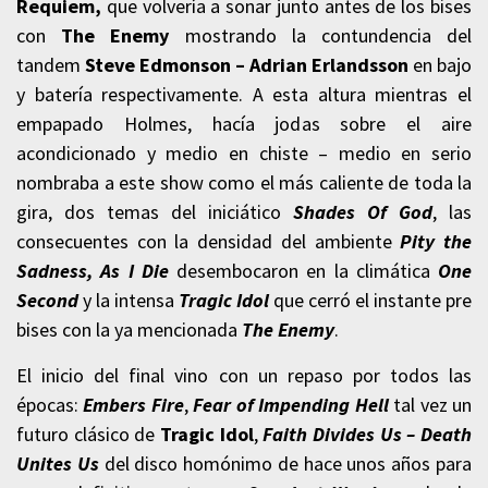
Requiem,
que volvería a sonar junto antes de los bises
con
The Enemy
mostrando la contundencia del
tandem
Steve Edmonson – Adrian Erlandsson
en bajo
y batería respectivamente. A esta altura mientras el
empapado Holmes, hacía jodas sobre el aire
acondicionado y medio en chiste – medio en serio
nombraba a este show como el más caliente de toda la
gira, dos temas del iniciático
Shades Of God
, las
consecuentes con la densidad del ambiente
Pity the
Sadness, As I Die
desembocaron en la climática
One
Second
y la intensa
Tragic Idol
que cerró el instante pre
bises con la ya mencionada
The Enemy
.
El inicio del final vino con un repaso por todos las
épocas:
Embers Fire
,
Fear of Impending Hell
tal vez un
futuro clásico de
Tragic Idol
,
Faith Divides Us – Death
Unites Us
del disco homónimo de hace unos años para