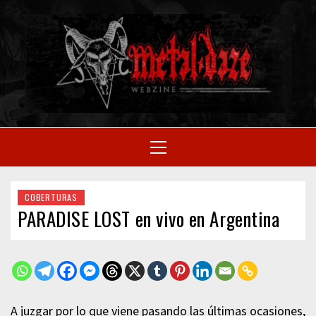
Skip
to
M
content
SITIO OFICIAL
Primary
Menu
WE
COBERTURAS
PARADISE LOST en vivo en Argentina
A juzgar por lo que viene pasando las últimas ocasiones,