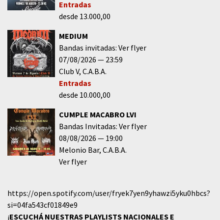
Entradas
desde 13.000,00
MEDIUM
Bandas invitadas: Ver flyer
07/08/2026
23:59
Club V
C.A.B.A.
Entradas
desde 10.000,00
CUMPLE MACABRO LVI
Bandas Invitadas: Ver flyer
08/08/2026
19:00
Melonio Bar
C.A.B.A.
Ver flyer
https://open.spotify.com/user/fryek7yen9yhawzi5yku0hbcs?
si=04fa543cf01849e9
¡
ESCUCHÁ NUESTRAS PLAYLISTS NACIONALES E