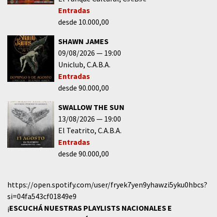
Entradas
desde 10.000,00
SHAWN JAMES
09/08/2026
19:00
Uniclub
C.A.B.A.
Entradas
desde 90.000,00
SWALLOW THE SUN
13/08/2026
19:00
El Teatrito
C.A.B.A.
Entradas
desde 90.000,00
https://open.spotify.com/user/fryek7yen9yhawzi5yku0hbcs?
si=04fa543cf01849e9
¡
ESCUCHÁ NUESTRAS PLAYLISTS NACIONALES E