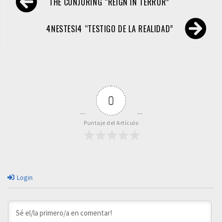
THE CONJURING “REIGN IN TERROR”
de
entradas
4NESTESI4 “TESTIGO DE LA REALIDAD”
0
Puntaje del Artículo
Login