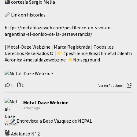
cortesía Sergio Mella
Link en historias
https://metaldazeweb.com/pestilence-en-vivo-en-
argentina-el-sonido-de-la-perseverancia/
| Metal-Daze Webzine | Marca Registrada | Todos los
Derechos Reservados © |
#pestilence
#deathmetal
#death
#cronica
#metaldazewebzine
Noiseground
4
1
Ver en Facebook
Metal-Daze Webzine
3 days ago
Entrevista a Beto Vázquez de NEPAL
Adelanto N° 2