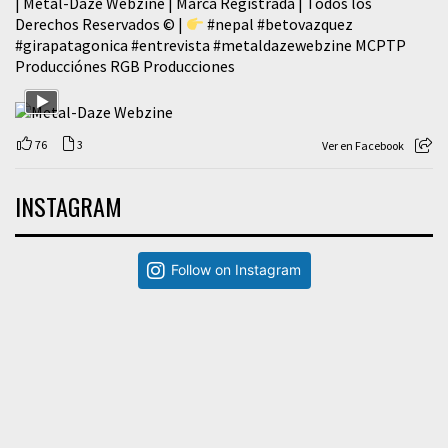
| Metal-Daze Webzine | Marca Registrada | Todos los
Derechos Reservados © |
#nepal
#betovazquez
#girapatagonica
#entrevista
#metaldazewebzine
MCPTP
Producciónes RGB Producciones
76
3
Ver en Facebook
INSTAGRAM
Follow on Instagram