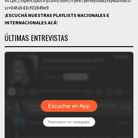
https://open.spotify.com/user/fryek7yen9yhawzi5yku0hbcs?
si=04fa543cf01849e9
¡
ESCUCHÁ NUESTRAS PLAYLISTS NACIONALES E
INTERNACIONALES
ACÁ
!
ÚLTIMAS ENTREVISTAS