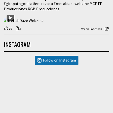
#girapatagonica
#entrevista
#metaldazewebzine
MCPTP
Producciónes RGB Producciones
70
3
Ver en Facebook
INSTAGRAM
Follow on Instagram