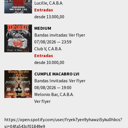
Lucille
C.A.B.A.
Entradas
desde 13.000,00
MEDIUM
Bandas invitadas: Ver flyer
07/08/2026
23:59
Club V
C.A.B.A.
Entradas
desde 10.000,00
CUMPLE MACABRO LVI
Bandas Invitadas: Ver flyer
08/08/2026
19:00
Melonio Bar
C.A.B.A.
Ver flyer
https://open.spotify.com/user/fryek7yen9yhawzi5yku0hbcs?
si=04fa543cf01849e9