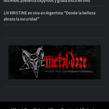
AVERNAL presenta Ekpyrosis y graba disco en vivo
LIV KRISTINE en vivo en Argentina: “Donde la belleza
abraza la oscuridad”
M
SITIO OFICIAL
WE