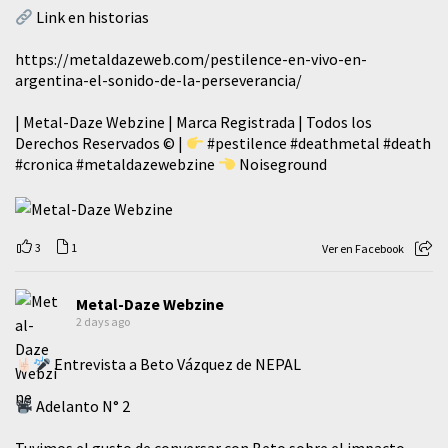
Link en historias
https://metaldazeweb.com/pestilence-en-vivo-en-
argentina-el-sonido-de-la-perseverancia/
| Metal-Daze Webzine | Marca Registrada | Todos los
Derechos Reservados © |
#pestilence
#deathmetal
#death
#cronica
#metaldazewebzine
Noiseground
3
1
Ver en Facebook
Metal-Daze Webzine
2 days ago
Entrevista a Beto Vázquez de NEPAL
Adelanto N° 2