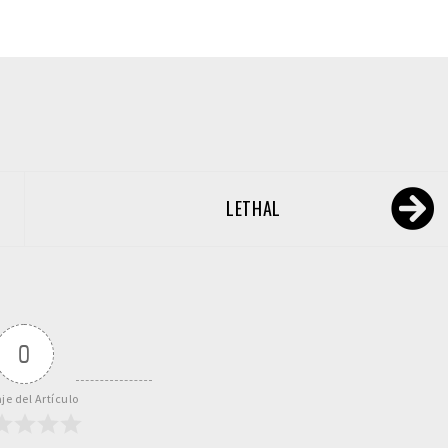
LETHAL
0
je del Artículo