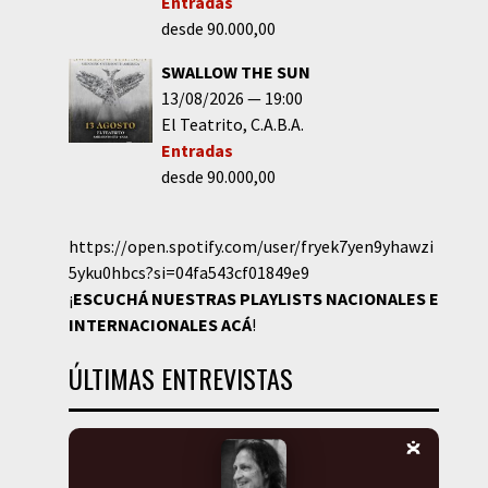
Entradas
desde 90.000,00
SWALLOW THE SUN
13/08/2026
19:00
El Teatrito
C.A.B.A.
Entradas
desde 90.000,00
https://open.spotify.com/user/fryek7yen9yhawzi
5yku0hbcs?si=04fa543cf01849e9
¡
ESCUCHÁ NUESTRAS PLAYLISTS NACIONALES E
INTERNACIONALES
ACÁ
!
ÚLTIMAS ENTREVISTAS