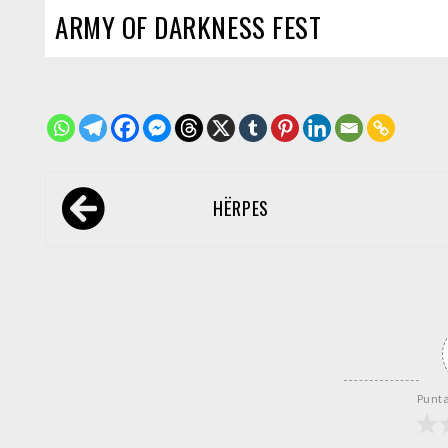
ARMY OF DARKNESS FEST
Navegación
HËRPES
de
entradas
Punta