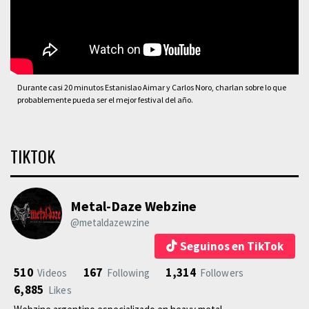
Durante casi 20 minutos Estanislao Aimar y Carlos Noro, charlan sobre lo que
probablemente pueda ser el mejor festival del año.
TIKTOK
Metal-Daze Webzine
@metaldazewzine
Seguinos en TikTok
510
167
1,314
Videos
Following
Followers
6,885
Likes