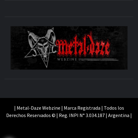
M
SITIO OFICIAL
WE
| Metal-Daze Webzine | Marca Registrada | Todos los
Derechos Reservados © | Reg. INPI N° 3.034.187 | Argentina |