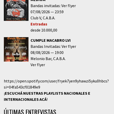
Bandas invitadas: Ver flyer
07/08/2026
23:59
Club V
C.A.B.A.
Entradas
desde 10.000,00
CUMPLE MACABRO LVI
Bandas Invitadas: Ver flyer
08/08/2026
19:00
Melonio Bar
C.A.B.A.
Ver flyer
https://open.spotify.com/user/fryek7yen9yhawzi5yku0hbcs?
si=04fa543cf01849e9
¡
ESCUCHÁ NUESTRAS PLAYLISTS NACIONALES E
INTERNACIONALES
ACÁ
!
ÚLTIMAS ENTREVISTAS