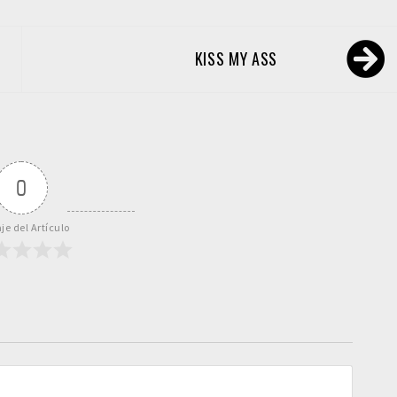
KISS MY ASS
0
je del Artículo