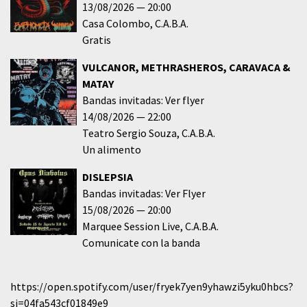
13/08/2026
20:00
Casa Colombo
C.A.B.A.
Gratis
VULCANOR, METHRASHEROS, CARAVACA &
MATAY
Bandas invitadas: Ver flyer
14/08/2026
22:00
Teatro Sergio Souza
C.A.B.A.
Un alimento
DISLEPSIA
Bandas invitadas: Ver Flyer
15/08/2026
20:00
Marquee Session Live
C.A.B.A.
Comunicate con la banda
https://open.spotify.com/user/fryek7yen9yhawzi5yku0hbcs?
si=04fa543cf01849e9