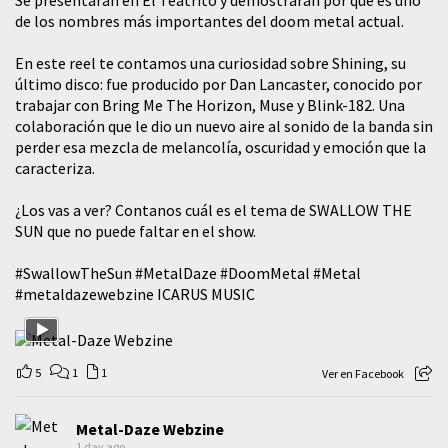
Se presentarán en El Teatrito y demostraran por qué es uno
de los nombres más importantes del doom metal actual.
En este reel te contamos una curiosidad sobre Shining, su
último disco: fue producido por Dan Lancaster, conocido por
trabajar con Bring Me The Horizon, Muse y Blink-182. Una
colaboración que le dio un nuevo aire al sonido de la banda sin
perder esa mezcla de melancolía, oscuridad y emoción que la
caracteriza.
¿Los vas a ver? Contanos cuál es el tema de SWALLOW THE
SUN que no puede faltar en el show.
#SwallowTheSun
#MetalDaze
#DoomMetal
#Metal
#metaldazewebzine
ICARUS MUSIC
5
1
1
Ver en Facebook
Metal-Daze Webzine
1 day ago