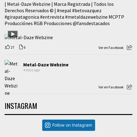
| Metal-Daze Webzine | Marca Registrada | Todos los
Derechos Reservados © |
#nepal
#betovazquez
#girapatagonica
#entrevista
#metaldazewebzine
MCPTP
Producciónes RGB Producciones
@fansdestacados
27
6
Ver en Facebook
Metal-Daze Webzine
4 days ago
Ver en Facebook
INSTAGRAM
Follow on Instagram