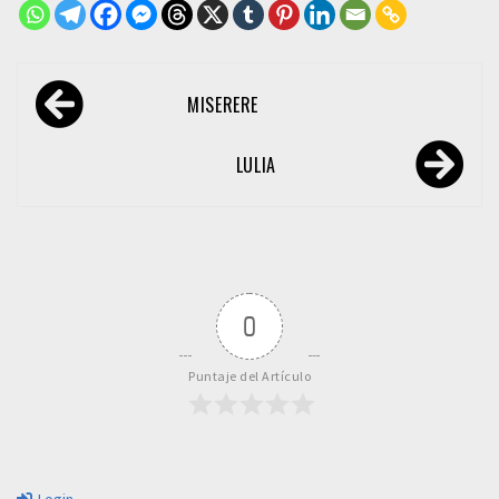
Navegación
MISERERE
de
entradas
LULIA
0
Puntaje del Artículo