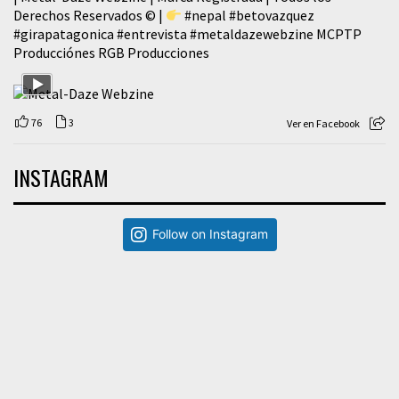
Derechos Reservados © |
#nepal
#betovazquez
#girapatagonica
#entrevista
#metaldazewebzine
MCPTP
Producciónes RGB Producciones
76
3
Ver en Facebook
INSTAGRAM
Follow on Instagram