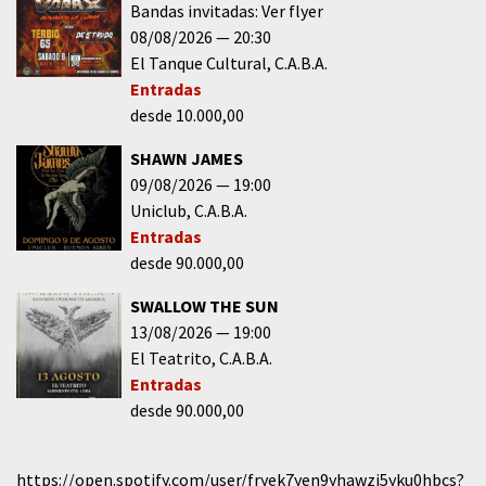
Bandas invitadas: Ver flyer
08/08/2026
20:30
El Tanque Cultural
C.A.B.A.
Entradas
desde 10.000,00
SHAWN JAMES
09/08/2026
19:00
Uniclub
C.A.B.A.
Entradas
desde 90.000,00
SWALLOW THE SUN
13/08/2026
19:00
El Teatrito
C.A.B.A.
Entradas
desde 90.000,00
https://open.spotify.com/user/fryek7yen9yhawzi5yku0hbcs?