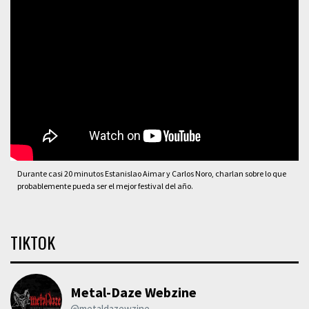
Durante casi 20 minutos Estanislao Aimar y Carlos Noro, charlan sobre lo que
probablemente pueda ser el mejor festival del año.
TIKTOK
Metal-Daze Webzine
@metaldazewzine