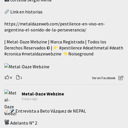
Link en historias
https://metaldazeweb.com/pestilence-en-vivo-en-
argentina-el-sonido-de-la-perseverancia/
| Metal-Daze Webzine | Marca Registrada | Todos los
Derechos Reservados © |
#pestilence
#deathmetal
#death
#cronica
#metaldazewebzine
Noiseground
4
1
Ver en Facebook
Metal-Daze Webzine
4 days ago
Entrevista a Beto Vázquez de NEPAL
Adelanto N° 2