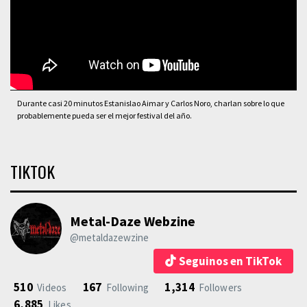
Durante casi 20 minutos Estanislao Aimar y Carlos Noro, charlan sobre lo que
probablemente pueda ser el mejor festival del año.
TIKTOK
Metal-Daze Webzine
@metaldazewzine
Seguinos en TikTok
510
167
1,314
Videos
Following
Followers
6,885
Likes