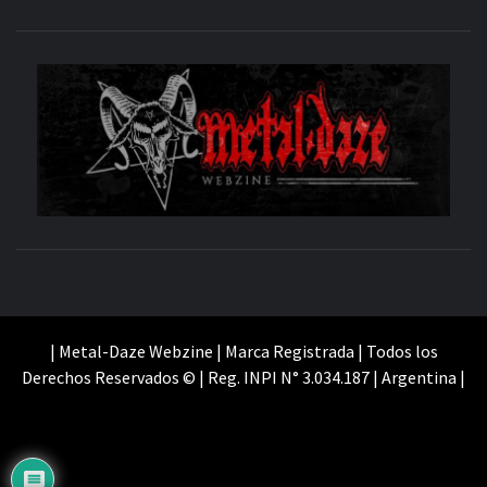
M
SITIO OFICIAL
WE
| Metal-Daze Webzine | Marca Registrada | Todos los
Derechos Reservados © | Reg. INPI N° 3.034.187 | Argentina |