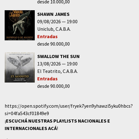
desde 10.000,00
SHAWN JAMES
09/08/2026
19:00
Uniclub
C.A.B.A.
Entradas
desde 90.000,00
SWALLOW THE SUN
13/08/2026
19:00
El Teatrito
C.A.B.A.
Entradas
desde 90.000,00
https://open.spotify.com/user/fryek7yen9yhawzi5yku0hbcs?
si=04fa543cf01849e9
¡
ESCUCHÁ NUESTRAS PLAYLISTS NACIONALES E
INTERNACIONALES
ACÁ
!