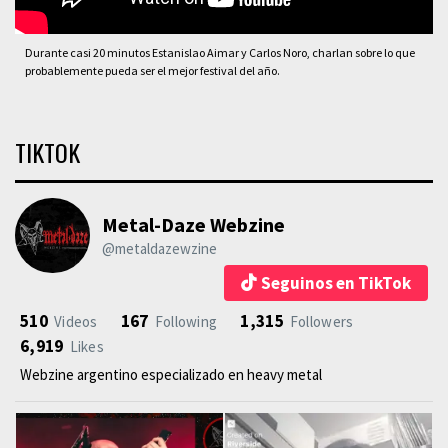
Durante casi 20 minutos Estanislao Aimar y Carlos Noro, charlan sobre lo que
probablemente pueda ser el mejor festival del año.
TIKTOK
Metal-Daze Webzine
@metaldazewzine
Seguinos en TikTok
510
167
1,315
Videos
Following
Followers
6,919
Likes
Webzine argentino especializado en heavy metal