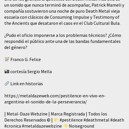
un sonido que nunca terminó de acompañar, Patrick Mameli y
compañía sostuvieron una noche de puro Death Metal vieja
escuela con clásicos de Consuming Impulse y Testimony of
the Ancients que desataron el caos en el Club Cultural Bula.
¿Pudo el oficio imponerse a los problemas técnicos? ¿Cómo
respondió el público ante una de las bandas fundamentales
del género?
Franco G. Felice
cortesía Sergio Mella
Link en historias
https://metaldazeweb.com/pestilence-en-vivo-en-
argentina-el-sonido-de-la-perseverancia/
| Metal-Daze Webzine | Marca Registrada | Todos los
Derechos Reservados © |
#pestilence
#deathmetal
#death
#cronica
#metaldazewebzine
Noiseground