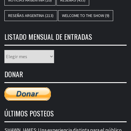
RESEÑAS ARGENTINA
(213)
WELCOME TO THE SHOW
(9)
LISTADO MENSUAL DE ENTRADAS
Listado
mensual
de
DONAR
entradas
ÚLTIMOS POSTEOS
SHAWN JAMES: Una experiencia distinta para el público