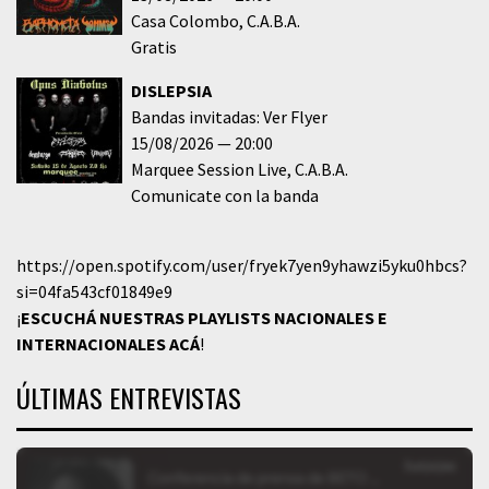
Casa Colombo
C.A.B.A.
Gratis
DISLEPSIA
Bandas invitadas: Ver Flyer
15/08/2026
20:00
Marquee Session Live
C.A.B.A.
Comunicate con la banda
https://open.spotify.com/user/fryek7yen9yhawzi5yku0hbcs?
si=04fa543cf01849e9
¡
ESCUCHÁ NUESTRAS PLAYLISTS NACIONALES E
INTERNACIONALES
ACÁ
!
ÚLTIMAS ENTREVISTAS