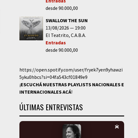
Entradas
desde 90.000,00
SWALLOW THE SUN
13/08/2026
19:00
El Teatrito
C.A.B.A.
Entradas
desde 90.000,00
https://open.spotify.com/user/fryek7yen9yhawzi
5yku0hbcs?si=04fa543cf01849e9
¡
ESCUCHÁ NUESTRAS PLAYLISTS NACIONALES E
INTERNACIONALES
ACÁ
!
ÚLTIMAS ENTREVISTAS