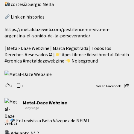
cortesía Sergio Mella
Link en historias
https://metaldazeweb.com/pestilence-en-vivo-en-
argentina-el-sonido-de-la-perseverancia/
| Metal-Daze Webzine | Marca Registrada | Todos los
Derechos Reservados © |
#pestilence
#deathmetal
#death
#cronica
#metaldazewebzine
Noiseground
4
1
Ver en Facebook
Metal-Daze Webzine
3 days ago
Entrevista a Beto Vázquez de NEPAL
Adelanto N° 2