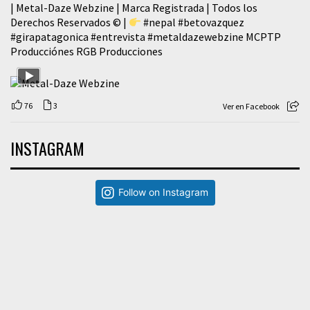
| Metal-Daze Webzine | Marca Registrada | Todos los
Derechos Reservados © |
#nepal
#betovazquez
#girapatagonica
#entrevista
#metaldazewebzine
MCPTP
Producciónes RGB Producciones
76
3
Ver en Facebook
INSTAGRAM
Follow on Instagram