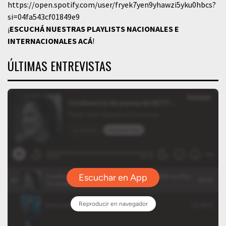
https://open.spotify.com/user/fryek7yen9yhawzi5yku0hbcs?
si=04fa543cf01849e9
¡
ESCUCHÁ NUESTRAS PLAYLISTS NACIONALES E
INTERNACIONALES
ACÁ
!
ÚLTIMAS ENTREVISTAS