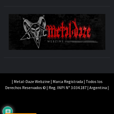
M
SITIO OFICIAL
WE
| Metal-Daze Webzine | Marca Registrada | Todos los
Derechos Reservados © | Reg. INPI N° 3.034.187 | Argentina |