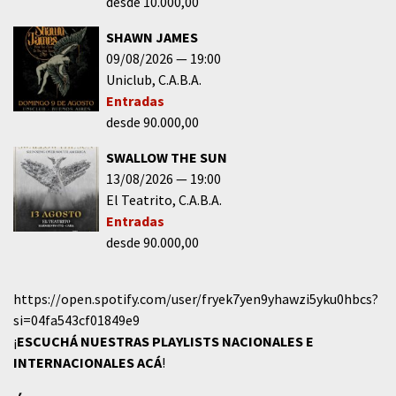
desde 10.000,00
SHAWN JAMES
09/08/2026
19:00
Uniclub
C.A.B.A.
Entradas
desde 90.000,00
SWALLOW THE SUN
13/08/2026
19:00
El Teatrito
C.A.B.A.
Entradas
desde 90.000,00
https://open.spotify.com/user/fryek7yen9yhawzi5yku0hbcs?
si=04fa543cf01849e9
¡
ESCUCHÁ NUESTRAS PLAYLISTS NACIONALES E
INTERNACIONALES
ACÁ
!