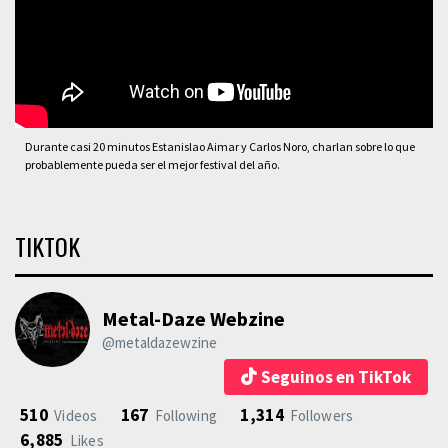
Durante casi 20 minutos Estanislao Aimar y Carlos Noro, charlan sobre lo que
probablemente pueda ser el mejor festival del año.
TIKTOK
Metal-Daze Webzine
@metaldazewzine
Seguinos en TikTok
510
167
1,314
Videos
Following
Followers
6,885
Likes