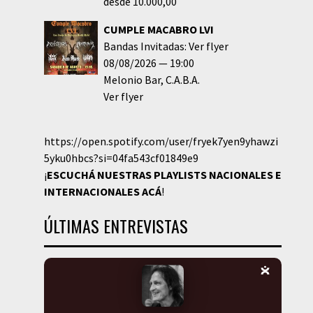
desde 10.000,00
CUMPLE MACABRO LVI
Bandas Invitadas: Ver flyer
08/08/2026
19:00
Melonio Bar
C.A.B.A.
Ver flyer
https://open.spotify.com/user/fryek7yen9yhawzi
5yku0hbcs?si=04fa543cf01849e9
¡
ESCUCHÁ NUESTRAS PLAYLISTS NACIONALES E
INTERNACIONALES
ACÁ
!
ÚLTIMAS ENTREVISTAS