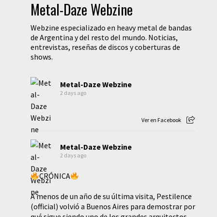
Metal-Daze Webzine
Webzine especializado en heavy metal de bandas
de Argentina y del resto del mundo. Noticias,
entrevistas, reseñas de discos y coberturas de
shows.
Metal-Daze Webzine
2 days ago
Ver en Facebook
Metal-Daze Webzine
2 days ago
CRÓNICA
A menos de un año de su última visita, Pestilence
(official) volvió a Buenos Aires para demostrar por
qué sigue siendo uno de los grandes arquitectos