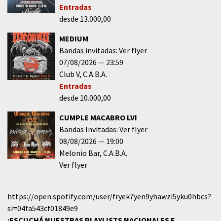
Entradas
desde 13.000,00
MEDIUM
Bandas invitadas: Ver flyer
07/08/2026
23:59
Club V
C.A.B.A.
Entradas
desde 10.000,00
CUMPLE MACABRO LVI
Bandas Invitadas: Ver flyer
08/08/2026
19:00
Melonio Bar
C.A.B.A.
Ver flyer
https://open.spotify.com/user/fryek7yen9yhawzi5yku0hbcs?
si=04fa543cf01849e9
¡
ESCUCHÁ NUESTRAS PLAYLISTS NACIONALES E