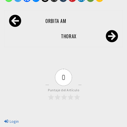
Navegación
ORBITA AM
de
entradas
THORAX
0
Puntaje del Artículo
Login