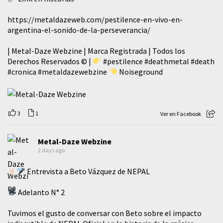
https://metaldazeweb.com/pestilence-en-vivo-en-
argentina-el-sonido-de-la-perseverancia/
| Metal-Daze Webzine | Marca Registrada | Todos los
Derechos Reservados © |
#pestilence
#deathmetal
#death
#cronica
#metaldazewebzine
Noiseground
3
1
Ver en Facebook
Metal-Daze Webzine
2 days ago
Entrevista a Beto Vázquez de NEPAL
Adelanto N° 2
Tuvimos el gusto de conversar con Beto sobre el impacto