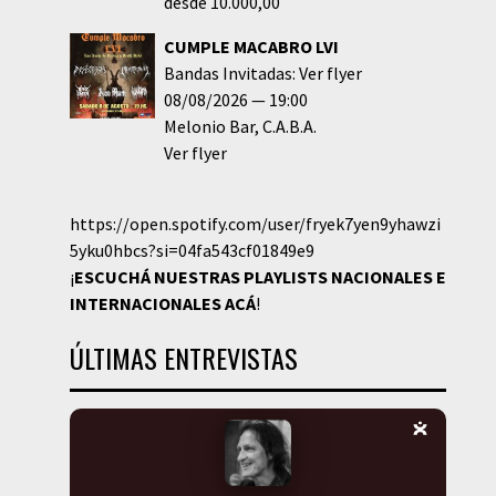
desde 10.000,00
CUMPLE MACABRO LVI
Bandas Invitadas: Ver flyer
08/08/2026
19:00
Melonio Bar
C.A.B.A.
Ver flyer
https://open.spotify.com/user/fryek7yen9yhawzi
5yku0hbcs?si=04fa543cf01849e9
¡
ESCUCHÁ NUESTRAS PLAYLISTS NACIONALES E
INTERNACIONALES
ACÁ
!
ÚLTIMAS ENTREVISTAS