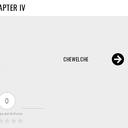
APTER IV
CHEWELCHE
0
je del Artículo