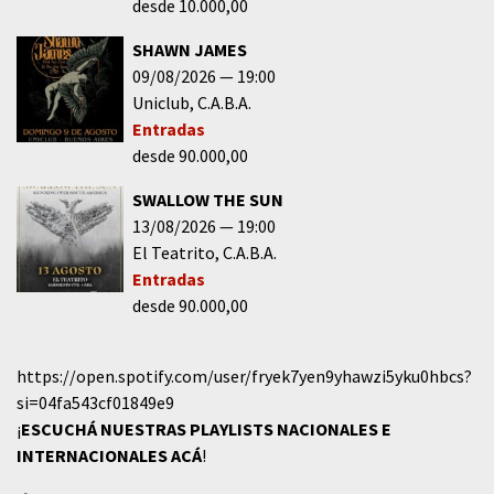
desde 10.000,00
SHAWN JAMES
09/08/2026
19:00
Uniclub
C.A.B.A.
Entradas
desde 90.000,00
SWALLOW THE SUN
13/08/2026
19:00
El Teatrito
C.A.B.A.
Entradas
desde 90.000,00
https://open.spotify.com/user/fryek7yen9yhawzi5yku0hbcs?
si=04fa543cf01849e9
¡
ESCUCHÁ NUESTRAS PLAYLISTS NACIONALES E
INTERNACIONALES
ACÁ
!