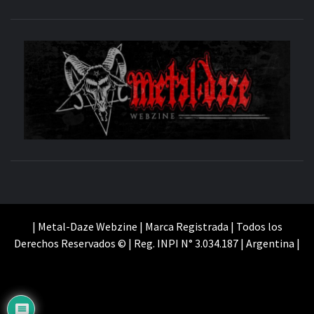
M
SITIO OFICIAL
WE
| Metal-Daze Webzine | Marca Registrada | Todos los
Derechos Reservados © | Reg. INPI N° 3.034.187 | Argentina |