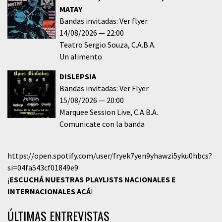
MATAY
Bandas invitadas: Ver flyer
14/08/2026
22:00
Teatro Sergio Souza
C.A.B.A.
Un alimento
DISLEPSIA
Bandas invitadas: Ver Flyer
15/08/2026
20:00
Marquee Session Live
C.A.B.A.
Comunicate con la banda
https://open.spotify.com/user/fryek7yen9yhawzi5yku0hbcs?
si=04fa543cf01849e9
¡
ESCUCHÁ NUESTRAS PLAYLISTS NACIONALES E
INTERNACIONALES
ACÁ
!
ÚLTIMAS ENTREVISTAS