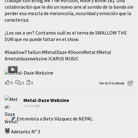
trabajar con Bring Me The Horizon, Muse y Blink-182. Una
colaboración que le dio un nuevo aire al sonido de la banda sin
perder esa mezcla de melancolía, oscuridad y emoción que la
caracteriza.
¿Los vas a ver? Contanos cuál es el tema de SWALLOW THE
SUN que no puede faltar en el show.
#SwallowTheSun
#MetalDaze
#DoomMetal
#Metal
#metaldazewebzine
ICARUS MUSIC
5
1
1
Ver en Facebook
Metal-Daze Webzine
2 days ago
Entrevista a Beto Vázquez de NEPAL
Adelanto N° 3