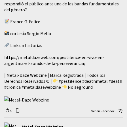
respondió el público ante una de las bandas fundamentales
del género?
Franco G. Felice
cortesía Sergio Mella
Link en historias
https://metaldazeweb.com/pestilence-en-vivo-en-
argentina-el-sonido-de-la-perseverancia/
| Metal-Daze Webzine | Marca Registrada | Todos los
Derechos Reservados © |
#pestilence
#deathmetal
#death
#cronica
#metaldazewebzine
Noiseground
4
1
Ver en Facebook
Metal-Daze Webzine