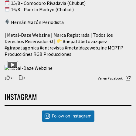
15/8 - Comodoro Rivadavia (Chubut)
16/8 - Puerto Madryn (Chubut)
Hernán Mazón Periodista
| Metal-Daze Webzine | Marca Registrada | Todos los
Derechos Reservados © |
#nepal
#betovazquez
#girapatagonica
#entrevista
#metaldazewebzine
MCPTP
Producciónes RGB Producciones
76
3
Ver en Facebook
INSTAGRAM
Follow on Instagram