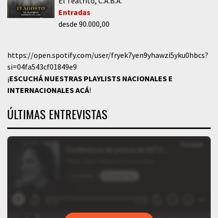
El Teatrito
C.A.B.A.
Entradas
desde 90.000,00
https://open.spotify.com/user/fryek7yen9yhawzi5yku0hbcs?
si=04fa543cf01849e9
¡
ESCUCHÁ NUESTRAS PLAYLISTS NACIONALES E
INTERNACIONALES
ACÁ
!
ÚLTIMAS ENTREVISTAS