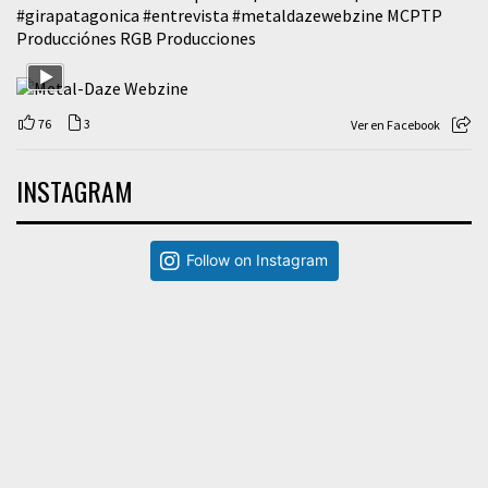
#girapatagonica
#entrevista
#metaldazewebzine
MCPTP
Producciónes RGB Producciones
76
3
Ver en Facebook
INSTAGRAM
Follow on Instagram