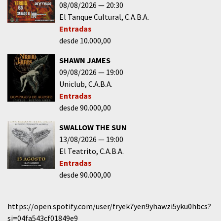
08/08/2026
20:30
El Tanque Cultural
C.A.B.A.
Entradas
desde 10.000,00
SHAWN JAMES
09/08/2026
19:00
Uniclub
C.A.B.A.
Entradas
desde 90.000,00
SWALLOW THE SUN
13/08/2026
19:00
El Teatrito
C.A.B.A.
Entradas
desde 90.000,00
https://open.spotify.com/user/fryek7yen9yhawzi5yku0hbcs?
si=04fa543cf01849e9