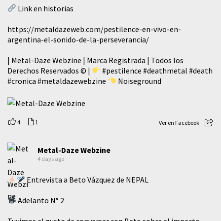
Link en historias
https://metaldazeweb.com/pestilence-en-vivo-en-
argentina-el-sonido-de-la-perseverancia/
| Metal-Daze Webzine | Marca Registrada | Todos los
Derechos Reservados © |
#pestilence
#deathmetal
#death
#cronica
#metaldazewebzine
Noiseground
4
1
Ver en Facebook
Metal-Daze Webzine
4 days ago
Entrevista a Beto Vázquez de NEPAL
Adelanto N° 2
Tuvimos el gusto de conversar con Beto sobre el impacto