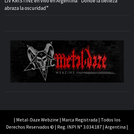
LIV KRISTINE en vivo en Argentina: “Donde la belleza
abraza la oscuridad”
M
SITIO OFICIAL
WE
| Metal-Daze Webzine | Marca Registrada | Todos los
Derechos Reservados © | Reg. INPI N° 3.034.187 | Argentina |