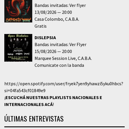
Bandas invitadas: Ver flyer
13/08/2026
20:00
Casa Colombo
C.A.B.A.
Gratis
DISLEPSIA
Bandas invitadas: Ver Flyer
15/08/2026
20:00
Marquee Session Live
C.A.B.A.
Comunicate con la banda
https://open.spotify.com/user/fryek7yen9yhawzi5yku0hbcs?
si=04fa543cf01849e9
¡
ESCUCHÁ NUESTRAS PLAYLISTS NACIONALES E
INTERNACIONALES
ACÁ
!
ÚLTIMAS ENTREVISTAS