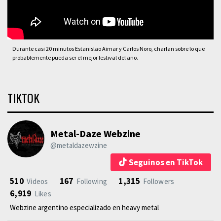
Durante casi 20 minutos Estanislao Aimar y Carlos Noro, charlan sobre lo que
probablemente pueda ser el mejor festival del año.
TIKTOK
Metal-Daze Webzine
@metaldazewzine
Seguinos en TikTok
510
167
1,315
Videos
Following
Followers
6,919
Likes
Webzine argentino especializado en heavy metal