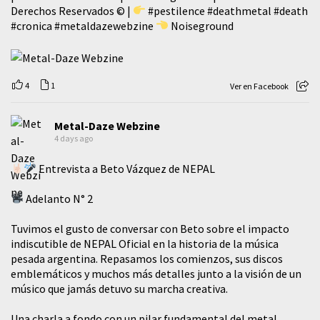
Derechos Reservados © |
#pestilence
#deathmetal
#death
#cronica
#metaldazewebzine
Noiseground
4
1
Ver en Facebook
Metal-Daze Webzine
4 days ago
Entrevista a Beto Vázquez de NEPAL
Adelanto N° 2
Tuvimos el gusto de conversar con Beto sobre el impacto
indiscutible de NEPAL Oficial en la historia de la música
pesada argentina. Repasamos los comienzos, sus discos
emblemáticos y muchos más detalles junto a la visión de un
músico que jamás detuvo su marcha creativa.
​Una charla a fondo con un pilar fundamental del metal