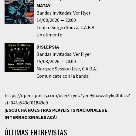
MATAY
Bandas invitadas: Ver flyer
14/08/2026
22:00
Teatro Sergio Souza
C.A.B.A.
Un alimento
DISLEPSIA
Bandas invitadas: Ver Flyer
15/08/2026
20:00
Marquee Session Live
C.A.B.A.
Comunicate con la banda
https://open.spotify.com/user/fryek7yen9yhawzi5yku0hbcs?
si=04fa543cf01849e9
¡
ESCUCHÁ NUESTRAS PLAYLISTS NACIONALES E
INTERNACIONALES
ACÁ
!
ÚLTIMAS ENTREVISTAS