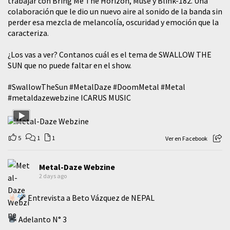
trabajar con Bring Me The Horizon, Muse y Blink-182. Una
colaboración que le dio un nuevo aire al sonido de la banda sin
perder esa mezcla de melancolía, oscuridad y emoción que la
caracteriza.
¿Los vas a ver? Contanos cuál es el tema de SWALLOW THE
SUN que no puede faltar en el show.
#SwallowTheSun
#MetalDaze
#DoomMetal
#Metal
#metaldazewebzine
ICARUS MUSIC
5
1
1
Ver en Facebook
Metal-Daze Webzine
2 days ago
Entrevista a Beto Vázquez de NEPAL
Adelanto N° 3