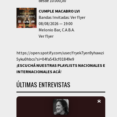
desde 10.000,00
CUMPLE MACABRO LVI
Bandas Invitadas: Ver flyer
08/08/2026
19:00
Melonio Bar
C.A.B.A.
Ver flyer
https://open.spotify.com/user/fryek7yen9yhawzi
5yku0hbcs?si=04fa543cf01849e9
¡
ESCUCHÁ NUESTRAS PLAYLISTS NACIONALES E
INTERNACIONALES
ACÁ
!
ÚLTIMAS ENTREVISTAS